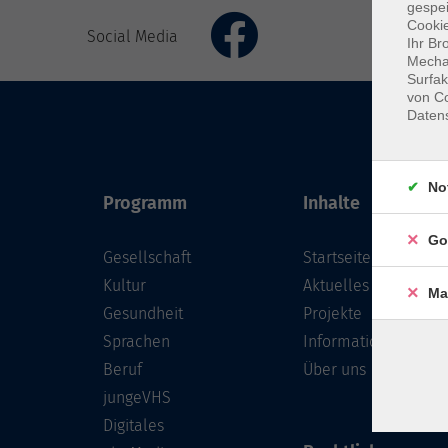
gespei
Cookie
Social Media
Ihr Br
Mechan
Surfak
von Co
Daten
No
Programm
Inhalte
Go
Gesellschaft
Startseite
Kultur
Aktuelles
Ma
Gesundheit
Projekte
Sprachen
Informationen
Beruf
Über uns
jungeVHS
Digitales