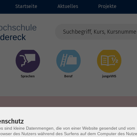
Startseite
Aktuelles
Projekte
Sprachen
Beruf
jungeVHS
enschutz
s sind kleine Datenmengen, die von einer Website gesendet und vom
owser des Nutzers während des Surfens auf dem Computer des Nutze