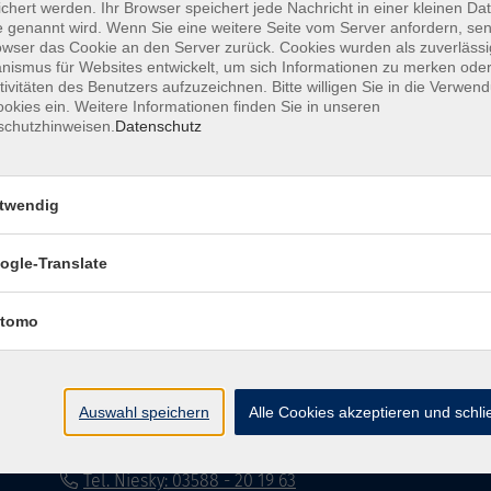
chert werden. Ihr Browser speichert jede Nachricht in einer kleinen Dat
 genannt wird. Wenn Sie eine weitere Seite vom Server anfordern, se
Impressum
Datenschutzerklärung
AG
owser das Cookie an den Server zurück. Cookies wurden als zuverlässi
ismus für Websites entwickelt, um sich Informationen zu merken oder
tivitäten des Benutzers aufzuzeichnen. Bitte willigen Sie in die Verwen
okies ein. Weitere Informationen finden Sie in unseren
schutzhinweisen.
Datenschutz
twendig
Volkshochschule Dreiländereck
ogle-Translate
Poststraße 8
02708 Löbau
tomo
info@vhs-dle.de
Tel. Löbau: 03585 - 41 77 442
Auswahl speichern
Alle Cookies akzeptieren und schl
Tel. Zittau: 03585 - 41 77 448
Tel. Görlitz: 03581 - 40 37 43
Tel. Niesky: 03588 - 20 19 63