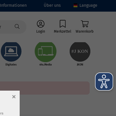
Informationen
Über uns
Language
Login
Merkzettel
Warenkorb
#J
K
ON
Digitales
vhs.Media
JKON
×
rs