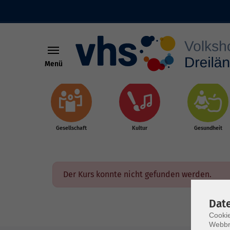
Menü
Skip to main content
Gesellschaft
Kultur
Gesundheit
Der Kurs konnte nicht gefunden werden.
Dat
Cookie
Webbr