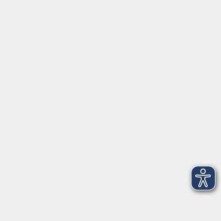
Impressum
Datenschutzerklärung
AGB
Widerrufsbelehrung
Barrierefreiheit
Widerruf
Programm
Gesellschaft
Kultur
Gesundheit
Sprachen
Beruf