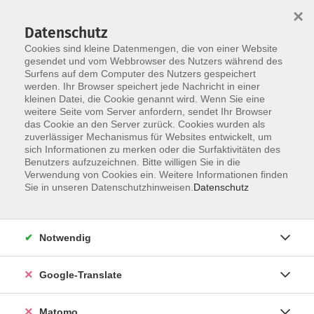
×
Datenschutz
Cookies sind kleine Datenmengen, die von einer Website
gesendet und vom Webbrowser des Nutzers während des
Surfens auf dem Computer des Nutzers gespeichert
Skip to main content
werden. Ihr Browser speichert jede Nachricht in einer
kleinen Datei, die Cookie genannt wird. Wenn Sie eine
weitere Seite vom Server anfordern, sendet Ihr Browser
das Cookie an den Server zurück. Cookies wurden als
Gesundheit
zuverlässiger Mechanismus für Websites entwickelt, um
sich Informationen zu merken oder die Surfaktivitäten des
Benutzers aufzuzeichnen. Bitte willigen Sie in die
Verwendung von Cookies ein. Weitere Informationen finden
Sie in unseren Datenschutzhinweisen.
Datenschutz
114 Kurse
Notwendig
Die Gesundheitsbildung als Fundament der
Google-Translate
Gesundheitsförderung gehört zum
Bildungsanspruch und Bildungsauftrag der
Matomo