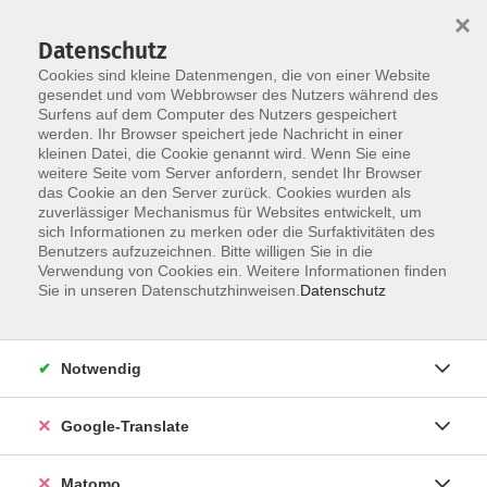
×
Datenschutz
Cookies sind kleine Datenmengen, die von einer Website
gesendet und vom Webbrowser des Nutzers während des
Surfens auf dem Computer des Nutzers gespeichert
Skip to main content
werden. Ihr Browser speichert jede Nachricht in einer
kleinen Datei, die Cookie genannt wird. Wenn Sie eine
weitere Seite vom Server anfordern, sendet Ihr Browser
Der Kurs konnte nicht gefunden werden.
das Cookie an den Server zurück. Cookies wurden als
zuverlässiger Mechanismus für Websites entwickelt, um
sich Informationen zu merken oder die Surfaktivitäten des
Benutzers aufzuzeichnen. Bitte willigen Sie in die
Verwendung von Cookies ein. Weitere Informationen finden
Impressum
Sie in unseren Datenschutzhinweisen.
Datenschutz
Datenschutzerklärung
AGB
Notwendig
Widerrufsbelehrung
Barrierefreiheit
Google-Translate
Widerruf
Matomo