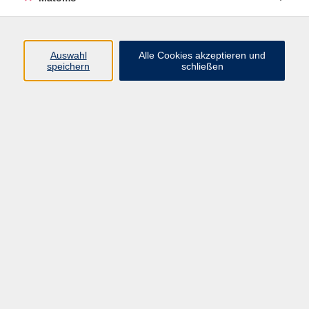
Programm
Auswahl
Alle Cookies akzeptieren und
speichern
schließen
Gesellschaft
Kultur
Gesundheit
Sprachen
Beruf
jungeVHS
Digitales
vhs.Media
JKON
Inhalte