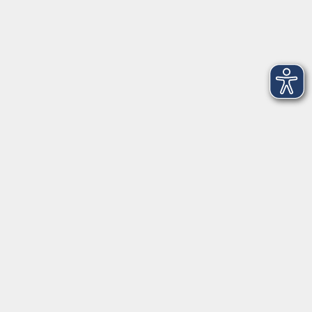
Dienstag
09:00 - 12:00 und 13:00 - 16:00 Uhr
Mittwoch
09:00 - 12:00 und 13:00 - 16:00 Uhr
Donnerstag
09:00 - 12:00 und 13:00 - 16:00 Uhr
Freitag
09:00 - 12:00 Uhr
Die Volkshochschule Dreiländereck wird mitfinanziert durch
Steuermittel auf der Grundlage des von den Abgeordneten des
Sächsischen Landtags beschlossenen Haushalts.