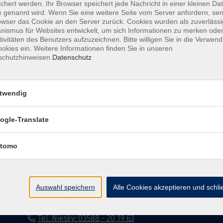
chert werden. Ihr Browser speichert jede Nachricht in einer kleinen Dat
 genannt wird. Wenn Sie eine weitere Seite vom Server anfordern, se
Impressum
Datenschutzerklärung
AG
owser das Cookie an den Server zurück. Cookies wurden als zuverlässi
ismus für Websites entwickelt, um sich Informationen zu merken oder
tivitäten des Benutzers aufzuzeichnen. Bitte willigen Sie in die Verwen
okies ein. Weitere Informationen finden Sie in unseren
schutzhinweisen.
Datenschutz
twendig
Volkshochschule Dreiländereck
ogle-Translate
Poststraße 8
02708 Löbau
tomo
info@vhs-dle.de
Tel. Löbau: 03585 - 41 77 442
Auswahl speichern
Alle Cookies akzeptieren und schl
Tel. Zittau: 03585 - 41 77 448
Tel. Görlitz: 03581 - 40 37 43
Tel. Niesky: 03588 - 20 19 63