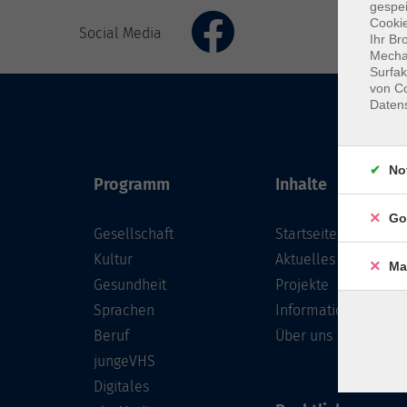
gespei
Cookie
Social Media
Ihr Br
Mechan
Surfak
von Co
Daten
No
Programm
Inhalte
Go
Gesellschaft
Startseite
Kultur
Aktuelles
Ma
Gesundheit
Projekte
Sprachen
Informationen
Beruf
Über uns
jungeVHS
Digitales