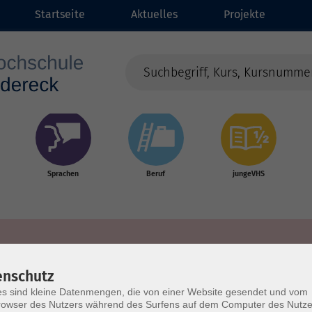
Startseite
Aktuelles
Projekte
Sprachen
Beruf
jungeVHS
enschutz
s sind kleine Datenmengen, die von einer Website gesendet und vom
owser des Nutzers während des Surfens auf dem Computer des Nutze