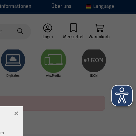
Informationen
Über uns
Language
Login
Merkzettel
Warenkorb
#J
K
ON
Digitales
vhs.Media
JKON
×
rs