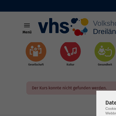
Menü
Skip to main content
Gesellschaft
Kultur
Gesundheit
Der Kurs konnte nicht gefunden werden.
Dat
Cookie
Webbr