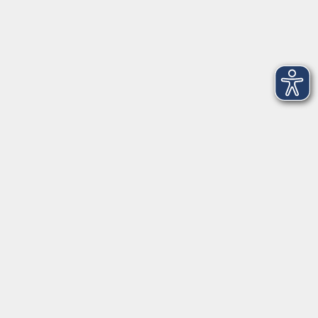
Dienstag
09:00 - 12:00 und 13:00 - 16:00 Uhr
Mittwoch
09:00 - 12:00 und 13:00 - 16:00 Uhr
Donnerstag
09:00 - 12:00 und 13:00 - 16:00 Uhr
Freitag
09:00 - 12:00 Uhr
Die Volkshochschule Dreiländereck wird mitfinanziert durch
Steuermittel auf der Grundlage des von den Abgeordneten des
Sächsischen Landtags beschlossenen Haushalts.