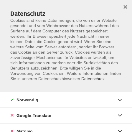
×
Datenschutz
Cookies sind kleine Datenmengen, die von einer Website
gesendet und vom Webbrowser des Nutzers während des
Surfens auf dem Computer des Nutzers gespeichert
Skip to main content
werden. Ihr Browser speichert jede Nachricht in einer
kleinen Datei, die Cookie genannt wird. Wenn Sie eine
weitere Seite vom Server anfordern, sendet Ihr Browser
Der Kurs konnte nicht gefunden werden.
das Cookie an den Server zurück. Cookies wurden als
zuverlässiger Mechanismus für Websites entwickelt, um
sich Informationen zu merken oder die Surfaktivitäten des
Benutzers aufzuzeichnen. Bitte willigen Sie in die
Verwendung von Cookies ein. Weitere Informationen finden
Impressum
Sie in unseren Datenschutzhinweisen.
Datenschutz
Datenschutzerklärung
AGB
Notwendig
Widerrufsbelehrung
Barrierefreiheit
Google-Translate
Widerruf
Matomo