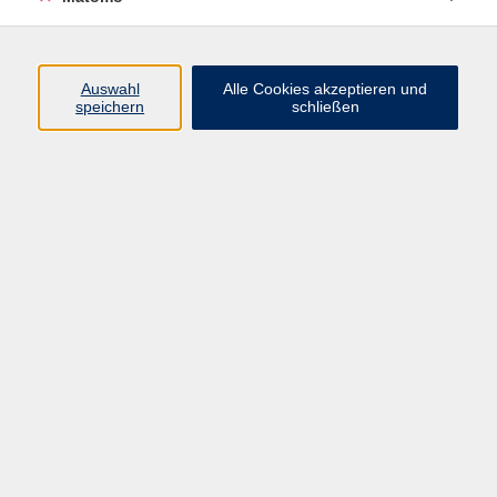
Programm
Auswahl
Alle Cookies akzeptieren und
speichern
schließen
Gesellschaft
Kultur
Gesundheit
Sprachen
Beruf
jungeVHS
Digitales
vhs.Media
JKON
Inhalte