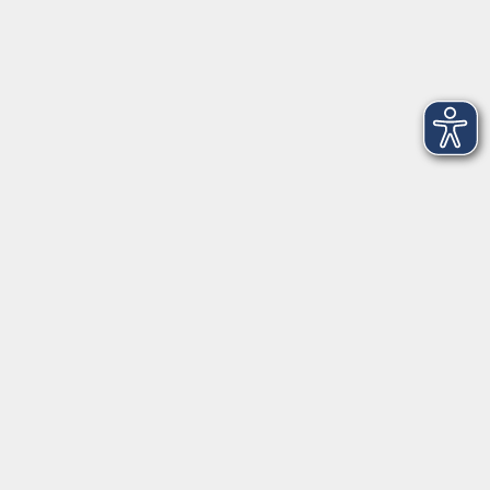
Dienstag
09:00 - 12:00 und 13:00 - 16:00 Uhr
Mittwoch
09:00 - 12:00 und 13:00 - 16:00 Uhr
Donnerstag
09:00 - 12:00 und 13:00 - 16:00 Uhr
Freitag
09:00 - 12:00 Uhr
Die Volkshochschule Dreiländereck wird mitfinanziert durch
Steuermittel auf der Grundlage des von den Abgeordneten des
Sächsischen Landtags beschlossenen Haushalts.