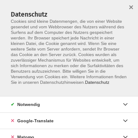
×
Datenschutz
Cookies sind kleine Datenmengen, die von einer Website
gesendet und vom Webbrowser des Nutzers während des
Surfens auf dem Computer des Nutzers gespeichert
Skip to main content
werden. Ihr Browser speichert jede Nachricht in einer
kleinen Datei, die Cookie genannt wird. Wenn Sie eine
weitere Seite vom Server anfordern, sendet Ihr Browser
Der Kurs konnte nicht gefunden werden.
das Cookie an den Server zurück. Cookies wurden als
zuverlässiger Mechanismus für Websites entwickelt, um
sich Informationen zu merken oder die Surfaktivitäten des
Benutzers aufzuzeichnen. Bitte willigen Sie in die
Verwendung von Cookies ein. Weitere Informationen finden
Impressum
Sie in unseren Datenschutzhinweisen.
Datenschutz
Datenschutzerklärung
AGB
Notwendig
Widerrufsbelehrung
Barrierefreiheit
Google-Translate
Widerruf
Matomo