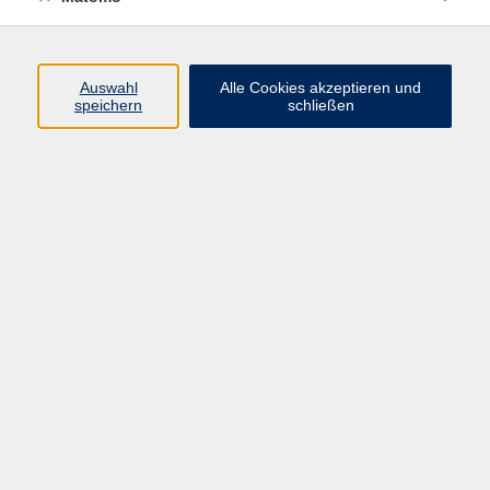
Programm
Auswahl
Alle Cookies akzeptieren und
speichern
schließen
Gesellschaft
Kultur
Gesundheit
Sprachen
Beruf
jungeVHS
Digitales
vhs.Media
JKON
Inhalte