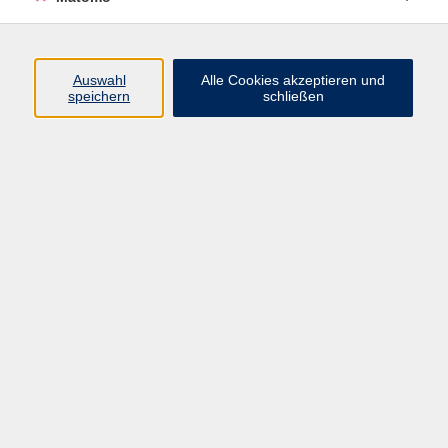
Programm
Auswahl
Alle Cookies akzeptieren und
speichern
schließen
Gesellschaft
Kultur
Gesundheit
Sprachen
Beruf
jungeVHS
Digitales
vhs.Media
JKON
Inhalte