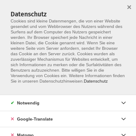
×
Datenschutz
Cookies sind kleine Datenmengen, die von einer Website
gesendet und vom Webbrowser des Nutzers während des
Surfens auf dem Computer des Nutzers gespeichert
Skip to main content
werden. Ihr Browser speichert jede Nachricht in einer
kleinen Datei, die Cookie genannt wird. Wenn Sie eine
weitere Seite vom Server anfordern, sendet Ihr Browser
Der Kurs konnte nicht gefunden werden.
das Cookie an den Server zurück. Cookies wurden als
zuverlässiger Mechanismus für Websites entwickelt, um
sich Informationen zu merken oder die Surfaktivitäten des
Benutzers aufzuzeichnen. Bitte willigen Sie in die
Verwendung von Cookies ein. Weitere Informationen finden
Impressum
Sie in unseren Datenschutzhinweisen.
Datenschutz
Datenschutzerklärung
AGB
Notwendig
Widerrufsbelehrung
Barrierefreiheit
Google-Translate
Widerruf
Matomo