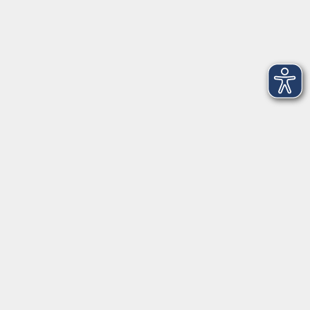
Dienstag
09:00 - 12:00 und 13:00 - 16:00 Uhr
Mittwoch
09:00 - 12:00 und 13:00 - 16:00 Uhr
Donnerstag
09:00 - 12:00 und 13:00 - 16:00 Uhr
Freitag
09:00 - 12:00 Uhr
Die Volkshochschule Dreiländereck wird mitfinanziert durch
Steuermittel auf der Grundlage des von den Abgeordneten des
Sächsischen Landtags beschlossenen Haushalts.