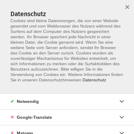
×
Datenschutz
Cookies sind kleine Datenmengen, die von einer Website
gesendet und vom Webbrowser des Nutzers während des
Surfens auf dem Computer des Nutzers gespeichert
Skip to main content
werden. Ihr Browser speichert jede Nachricht in einer
kleinen Datei, die Cookie genannt wird. Wenn Sie eine
weitere Seite vom Server anfordern, sendet Ihr Browser
Der Kurs konnte nicht gefunden werden.
das Cookie an den Server zurück. Cookies wurden als
zuverlässiger Mechanismus für Websites entwickelt, um
sich Informationen zu merken oder die Surfaktivitäten des
Benutzers aufzuzeichnen. Bitte willigen Sie in die
Verwendung von Cookies ein. Weitere Informationen finden
Impressum
Sie in unseren Datenschutzhinweisen.
Datenschutz
Datenschutzerklärung
AGB
Notwendig
Widerrufsbelehrung
Barrierefreiheit
Google-Translate
Widerruf
Matomo