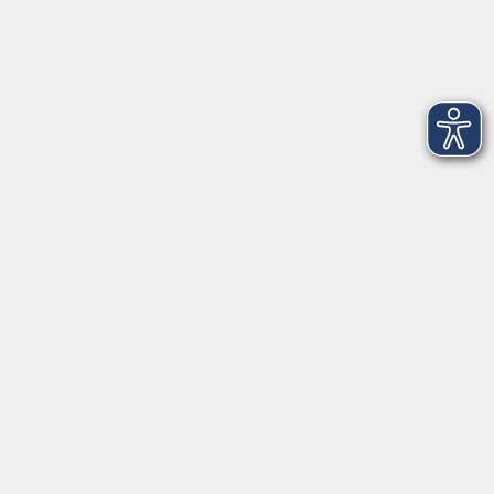
Dienstag
09:00 - 12:00 und 13:00 - 16:00 Uhr
Mittwoch
09:00 - 12:00 und 13:00 - 16:00 Uhr
Donnerstag
09:00 - 12:00 und 13:00 - 16:00 Uhr
Freitag
09:00 - 12:00 Uhr
Die Volkshochschule Dreiländereck wird mitfinanziert durch
Steuermittel auf der Grundlage des von den Abgeordneten des
Sächsischen Landtags beschlossenen Haushalts.