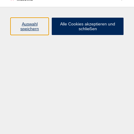
Programm
Auswahl
Alle Cookies akzeptieren und
speichern
schließen
Gesellschaft
Kultur
Gesundheit
Sprachen
Beruf
jungeVHS
Digitales
vhs.Media
JKON
Inhalte