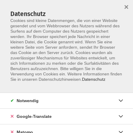
×
Datenschutz
Cookies sind kleine Datenmengen, die von einer Website
gesendet und vom Webbrowser des Nutzers während des
Surfens auf dem Computer des Nutzers gespeichert
Skip to main content
werden. Ihr Browser speichert jede Nachricht in einer
kleinen Datei, die Cookie genannt wird. Wenn Sie eine
weitere Seite vom Server anfordern, sendet Ihr Browser
das Cookie an den Server zurück. Cookies wurden als
Politik, Gesellschaft, Umwelt
zuverlässiger Mechanismus für Websites entwickelt, um
sich Informationen zu merken oder die Surfaktivitäten des
Benutzers aufzuzeichnen. Bitte willigen Sie in die
Verwendung von Cookies ein. Weitere Informationen finden
Sie in unseren Datenschutzhinweisen.
Datenschutz
120 Kurse
Notwendig
Das Programmangebot des Fachbereichs
Google-Translate
"Politik - Gesellschaft - Umwelt" ist breit
angelegt und umfasst sowohl politische,
Matomo