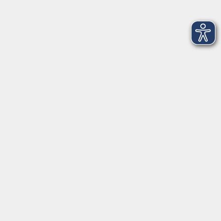
Kultur
Gesundheit
Sprachen
Beruf
jungeVHS
Digitales
vhs.Media
JKON
Inhalte
Startseite
Aktuelles
Projekte
Informationen