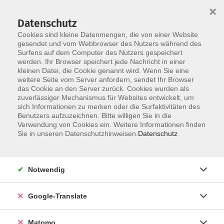
×
Datenschutz
Cookies sind kleine Datenmengen, die von einer Website
gesendet und vom Webbrowser des Nutzers während des
Surfens auf dem Computer des Nutzers gespeichert
Skip to main content
werden. Ihr Browser speichert jede Nachricht in einer
kleinen Datei, die Cookie genannt wird. Wenn Sie eine
weitere Seite vom Server anfordern, sendet Ihr Browser
das Cookie an den Server zurück. Cookies wurden als
Politik, Gesellschaft, Umwelt
zuverlässiger Mechanismus für Websites entwickelt, um
sich Informationen zu merken oder die Surfaktivitäten des
Benutzers aufzuzeichnen. Bitte willigen Sie in die
Verwendung von Cookies ein. Weitere Informationen finden
Sie in unseren Datenschutzhinweisen.
Datenschutz
120 Kurse
Notwendig
Das Programmangebot des Fachbereichs
Google-Translate
"Politik - Gesellschaft - Umwelt" ist breit
angelegt und umfasst sowohl politische,
Matomo