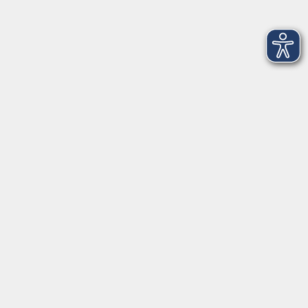
Kultur
Gesundheit
Sprachen
Beruf
jungeVHS
Digitales
vhs.Media
JKON
Inhalte
Startseite
Aktuelles
Projekte
Informationen