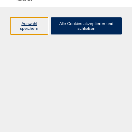
Sprachen
03576 27 83 13
katrin.delitz@vhs-dle.de
Auswahl
Alle Cookies akzeptieren und
speichern
schließen
Peggy Lange
Einrichtungsleiterin | Fachbereich
Gesellschaft
03585 41 77 440
peggy.lange@vhs-dle.de
Ergebnisse filtern
Selbstständig bleiben mit smarter Technik:
Digitale Lösungen für den Alltag
Do. 20.08.2026 10:00
Zittau