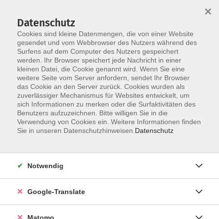
×
Datenschutz
Cookies sind kleine Datenmengen, die von einer Website
gesendet und vom Webbrowser des Nutzers während des
Surfens auf dem Computer des Nutzers gespeichert
Skip to main content
werden. Ihr Browser speichert jede Nachricht in einer
kleinen Datei, die Cookie genannt wird. Wenn Sie eine
weitere Seite vom Server anfordern, sendet Ihr Browser
das Cookie an den Server zurück. Cookies wurden als
Kommunikation/Medien
zuverlässiger Mechanismus für Websites entwickelt, um
sich Informationen zu merken oder die Surfaktivitäten des
Benutzers aufzuzeichnen. Bitte willigen Sie in die
Verwendung von Cookies ein. Weitere Informationen finden
Sie in unseren Datenschutzhinweisen.
Datenschutz
29 Kurse
Notwendig
zurück zu Politik, Gesellschaft, Umwelt
Google-Translate
Katrin Delitz
stellvertretende Einrichtungsleiterin
Matomo
| Fachbereich Gesellschaft und