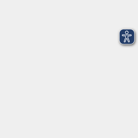
Startseite
Aktuelles
Projekte
Informationen
Über uns
Rechtliches
Impressum
Datenschutzerklärung
AGB
Widerrufsbelehrung
Barrierefreiheit
Widerruf