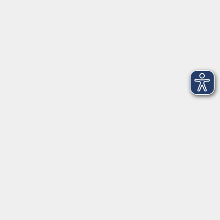
Montag
09:00 - 12:00 Uhr
Dienstag
09:00 - 12:00 und 13:00 - 16:00 Uhr
Mittwoch
09:00 - 12:00 und 13:00 - 16:00 Uhr
Donnerstag
09:00 - 12:00 und 13:00 - 16:00 Uhr
Freitag
09:00 - 12:00 Uhr
Die Volkshochschule Dreiländereck wird mitfinanziert durch
Steuermittel auf der Grundlage des von den Abgeordneten des
Sächsischen Landtags beschlossenen Haushalts.