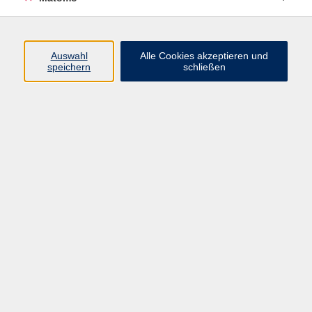
Widerruf
Auswahl
Alle Cookies akzeptieren und
speichern
schließen
Programm
Gesellschaft
Kultur
Gesundheit
Sprachen
Beruf
jungeVHS
Digitales
vhs.Media
JKON