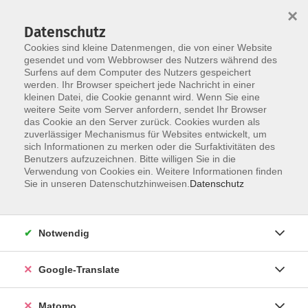
×
Datenschutz
Cookies sind kleine Datenmengen, die von einer Website
gesendet und vom Webbrowser des Nutzers während des
Surfens auf dem Computer des Nutzers gespeichert
Skip to main content
You are here:
werden. Ihr Browser speichert jede Nachricht in einer
Warenkorb
kleinen Datei, die Cookie genannt wird. Wenn Sie eine
weitere Seite vom Server anfordern, sendet Ihr Browser
das Cookie an den Server zurück. Cookies wurden als
zuverlässiger Mechanismus für Websites entwickelt, um
Lädt...
sich Informationen zu merken oder die Surfaktivitäten des
Das Widget wird geladen...
Benutzers aufzuzeichnen. Bitte willigen Sie in die
Verwendung von Cookies ein. Weitere Informationen finden
Sie in unseren Datenschutzhinweisen.
Datenschutz
Impressum
Notwendig
Datenschutzerklärung
AGB
Google-Translate
Widerrufsbelehrung
Barrierefreiheit
Matomo