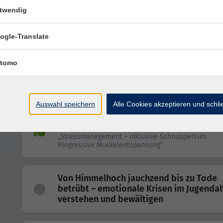
twendig
Workshop: Farben des Inneren – Intuitiv
Malen
ogle-Translate
tomo
Autogenes Training
Auswahl speichern
Alle Cookies akzeptieren und schl
Veranstaltungsreihe: "Goldener Herbst - 
für Wohlbefinden"
„Stressmanagement – inklusive Schnupperkurs
Progressive Muskelentspannung"
Von Himmelhoch jauchzend bis zu Tode
betrübt – emotionale Krisen im Jugendal
verstehen und bewältigen