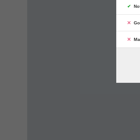
No
Go
Ma