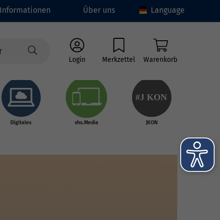
Informationen
Über uns
Language
Login
Merkzettel
Warenkorb
#J
K
ON
Digitales
vhs.Media
JKON