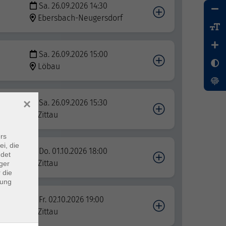
Sa. 26.09.2026 14:30
Ebersbach-Neugersdorf
Sa. 26.09.2026 15:00
Löbau
×
m
Sa. 26.09.2026 15:30
Zittau
rs
ei, die
Do. 01.10.2026 18:00
ndet
Zittau
ger
 die
dung
Fr. 02.10.2026 19:00
Zittau