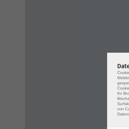
Dat
Cookie
Webbr
gespei
Cookie
Ihr Br
Mechan
Surfak
von Co
Daten