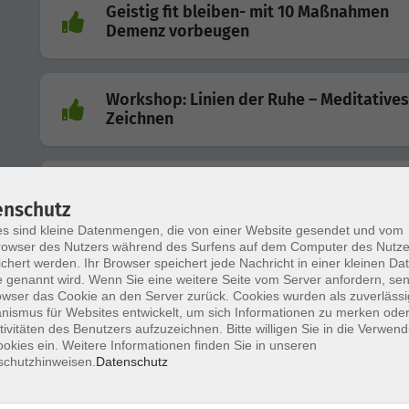
Geistig fit bleiben- mit 10 Maßnahmen
Demenz vorbeugen
Workshop: Linien der Ruhe – Meditatives
Zeichnen
Eltern - Kind - Schulung: "Entspannung i
Kinderzimmer"
enschutz
s sind kleine Datenmengen, die von einer Website gesendet und vom
owser des Nutzers während des Surfens auf dem Computer des Nutze
chert werden. Ihr Browser speichert jede Nachricht in einer kleinen Dat
Atemschule: Atmen für mehr Energie und
 genannt wird. Wenn Sie eine weitere Seite vom Server anfordern, se
Wohlbefinden
owser das Cookie an den Server zurück. Cookies wurden als zuverlässi
ismus für Websites entwickelt, um sich Informationen zu merken oder
tivitäten des Benutzers aufzuzeichnen. Bitte willigen Sie in die Verwen
okies ein. Weitere Informationen finden Sie in unseren
„Deine wirksame Stimme“ - Somatische
schutzhinweisen.
Datenschutz
Stimmarbeit mit BernsteinTÖNE