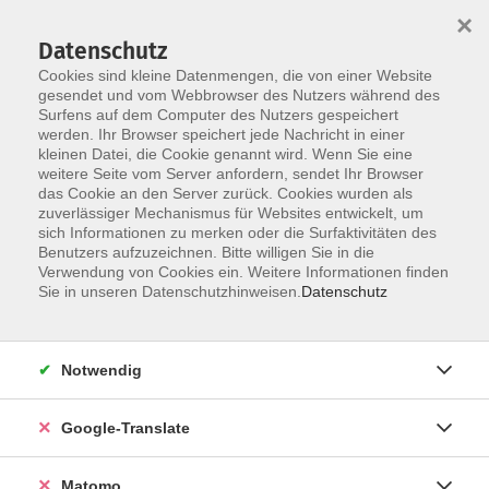
×
Datenschutz
Cookies sind kleine Datenmengen, die von einer Website
gesendet und vom Webbrowser des Nutzers während des
Surfens auf dem Computer des Nutzers gespeichert
Skip to main content
werden. Ihr Browser speichert jede Nachricht in einer
kleinen Datei, die Cookie genannt wird. Wenn Sie eine
weitere Seite vom Server anfordern, sendet Ihr Browser
das Cookie an den Server zurück. Cookies wurden als
zuverlässiger Mechanismus für Websites entwickelt, um
sich Informationen zu merken oder die Surfaktivitäten des
Benutzers aufzuzeichnen. Bitte willigen Sie in die
Ergebnisse filtern
Verwendung von Cookies ein. Weitere Informationen finden
Sie in unseren Datenschutzhinweisen.
Datenschutz
mehr laden
Notwendig
Regional - saisonal: Bienen auf Lausitzer Sand
Google-Translate
Do. 10.09.2026 16:30
Matomo