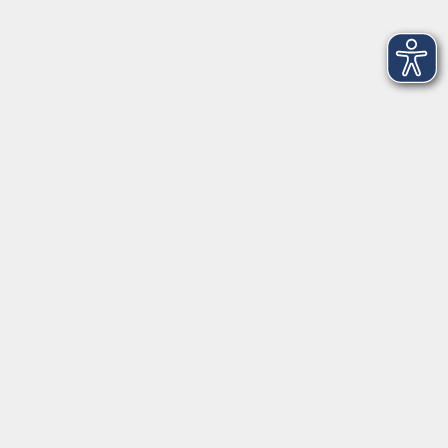
Zittau
B1 Tschechisch Konversation
Do. 24.09.2026 16:45
Zittau
Ätherische Öle im Alltag – Wissen, Wirkung,
Anwendung
Do. 24.09.2026 18:30
Zittau