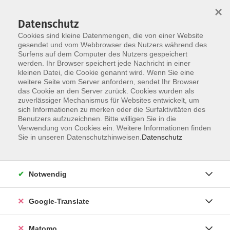
×
Datenschutz
Cookies sind kleine Datenmengen, die von einer Website
gesendet und vom Webbrowser des Nutzers während des
Surfens auf dem Computer des Nutzers gespeichert
Skip to main content
werden. Ihr Browser speichert jede Nachricht in einer
kleinen Datei, die Cookie genannt wird. Wenn Sie eine
weitere Seite vom Server anfordern, sendet Ihr Browser
das Cookie an den Server zurück. Cookies wurden als
zuverlässiger Mechanismus für Websites entwickelt, um
sich Informationen zu merken oder die Surfaktivitäten des
Benutzers aufzuzeichnen. Bitte willigen Sie in die
Ergebnisse filtern
Verwendung von Cookies ein. Weitere Informationen finden
Sie in unseren Datenschutzhinweisen.
Datenschutz
Talentkurs Bildende Kunst Görlitz
Notwendig
Mo. 01.12.2025 16:00
Görlitz
Google-Translate
Matomo