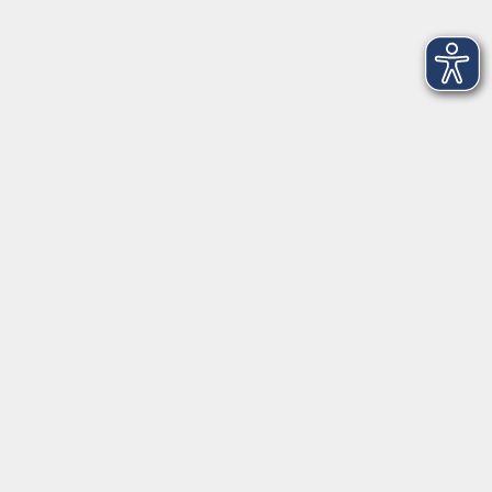
Fit für den Alltag – Ganzkörperkräftigung
Mi. 02.09.2026 17:30
Löbau
B1/B2 Spanisch Konversation
Mi. 02.09.2026 18:00
Zittau
A1.3 Englisch Grundkurs
Mi. 02.09.2026 18:15
Löbau