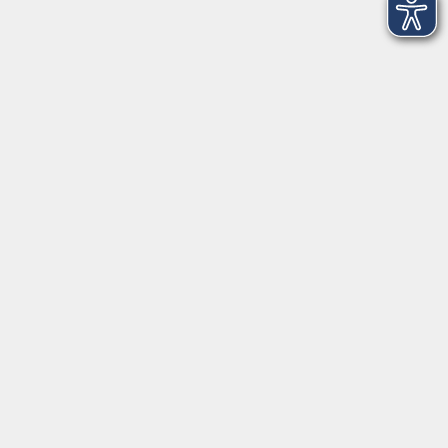
Tel. Löbau: 03585 - 41 77 442
Tel. Zittau: 03585 - 41 77 448
Tel. Görlitz: 03581 - 40 37 43
Tel. Niesky: 03588 - 20 19 63
Tel. Weißwasser: 03576 - 27 83 0
Öffnungszeiten - Ferien
Montag
09:00 - 12:00 Uhr
Dienstag
09:00 - 12:00 und 13:00 - 16:00 Uhr
Mittwoch
09:00 - 12:00 und 13:00 - 16:00 Uhr
Donnerstag
09:00 - 12:00 und 13:00 - 16:00 Uhr
Freitag
09:00 - 12:00 Uhr