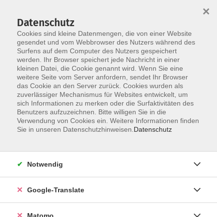
×
Datenschutz
Cookies sind kleine Datenmengen, die von einer Website
gesendet und vom Webbrowser des Nutzers während des
Surfens auf dem Computer des Nutzers gespeichert
Skip to main content
werden. Ihr Browser speichert jede Nachricht in einer
kleinen Datei, die Cookie genannt wird. Wenn Sie eine
weitere Seite vom Server anfordern, sendet Ihr Browser
persönliche
das Cookie an den Server zurück. Cookies wurden als
zuverlässiger Mechanismus für Websites entwickelt, um
Weiterentwicklung
sich Informationen zu merken oder die Surfaktivitäten des
Benutzers aufzuzeichnen. Bitte willigen Sie in die
Verwendung von Cookies ein. Weitere Informationen finden
Sie in unseren Datenschutzhinweisen.
Datenschutz
11 Kurse
Notwendig
zurück zu Beruf, Computer, Erzieher
Google-Translate
Eva Wunsch
Fachbereich Arbeit, Beruf und
Matomo
Digitales