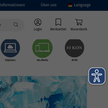
Informationen
Über uns
Language
Login
Merkzettel
Warenkorb
#J
K
ON
Digitales
vhs.Media
JKON