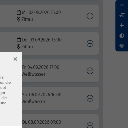
Mi. 02.09.2026 15:00
Zittau
Do. 03.09.2026 15:00
Zittau
×
Fr. 04.09.2026 17:00
Weißwasser
rs
ei, die
ndet
ger
So. 06.09.2026 16:00
 die
Weißwasser
dung
Di. 08.09.2026 09:00