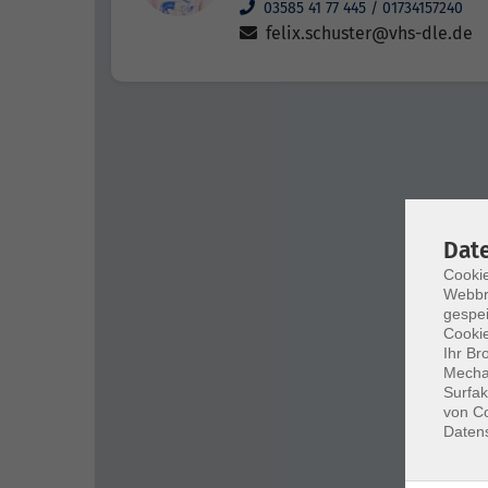
03585 41 77 445 / 01734157240
felix.schuster@vhs-dle.de
Dat
Cookie
Webbr
gespei
Cookie
Ihr Br
Mechan
Surfak
von Co
Daten