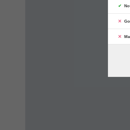
No
Go
Ma