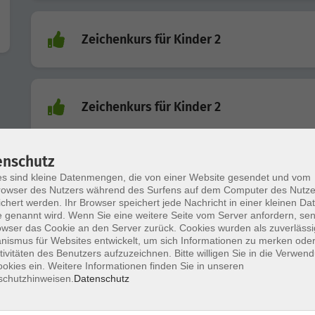
Zeichenkurs für Kinder 2
Zeichenkurs für Kinder 2
enschutz
Zumba®
s sind kleine Datenmengen, die von einer Website gesendet und vom
owser des Nutzers während des Surfens auf dem Computer des Nutze
chert werden. Ihr Browser speichert jede Nachricht in einer kleinen Dat
 genannt wird. Wenn Sie eine weitere Seite vom Server anfordern, se
owser das Cookie an den Server zurück. Cookies wurden als zuverlässi
Vernissage: "Zeitlos, Nirgendwo im
ismus für Websites entwickelt, um sich Informationen zu merken oder
Niemandsland" Ralf Buttker
tivitäten des Benutzers aufzuzeichnen. Bitte willigen Sie in die Verwen
okies ein. Weitere Informationen finden Sie in unseren
schutzhinweisen.
Datenschutz
Aquarellmalerei für Fortgeschrittene A