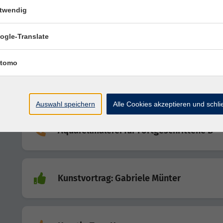
twendig
Workshop: Kreative Naturstudien - Natu
ogle-Translate
achtsam entdecken
tomo
Orientalischer Bauchtanz
Auswahl speichern
Alle Cookies akzeptieren und schl
Aquarellmalerei für Fortgeschrittene B
Kunstvortrag: Gabriele Münter