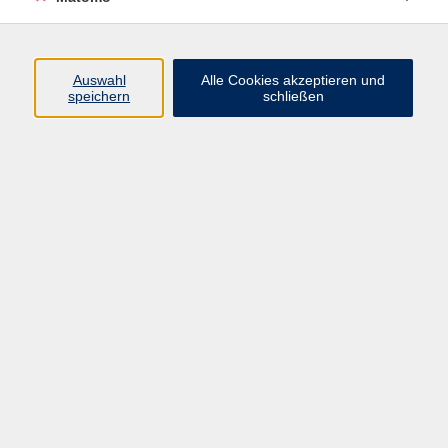
A2 Aufbaustufe
1
B1 Fortgeschrittene
2
B2 Fortgeschrittene
1
Auswahl
Alle Cookies akzeptieren und
speichern
schließen
Katrin Delitz
stellvertretende Einrichtungsleiterin
| Fachbereich Gesellschaft und
Sprachen
03576 27 83 13
katrin.delitz@vhs-dle.de
Milena Hruška
Fachbereich Sprachen | Integration
03585 41 77 446
milena.hruska@vhs-dle.de
Hanna Jüling
Marketing und Projektmanagement
| Fachbereich Sprachen
03581 40 37 46 / 01737367857