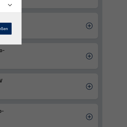
o-
ießen
o-
V
o-