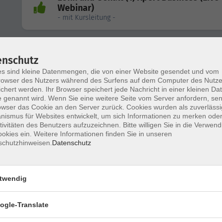
Webinar)
- mit Kursleitung -
Lohn und Gehalt (3) Xpert Business DATE
enschutz
(Live-Webinar)
- mit Kursleitung -
s sind kleine Datenmengen, die von einer Website gesendet und vom
owser des Nutzers während des Surfens auf dem Computer des Nutze
chert werden. Ihr Browser speichert jede Nachricht in einer kleinen Dat
 genannt wird. Wenn Sie eine weitere Seite vom Server anfordern, se
owser das Cookie an den Server zurück. Cookies wurden als zuverlässi
AdA-Schein: Ausbildung der Ausbilder (
ismus für Websites entwickelt, um sich Informationen zu merken oder
tivitäten des Benutzers aufzuzeichnen. Bitte willigen Sie in die Verwen
okies ein. Weitere Informationen finden Sie in unseren
schutzhinweisen.
Datenschutz
Prüfungsvorbereitung Abschlussprüfung 
1
- Kaufmann/-frau für Büromanagement (IHK) -
twendig
Prüfungsvorbereitung Abschlussprüfung 
ogle-Translate
2