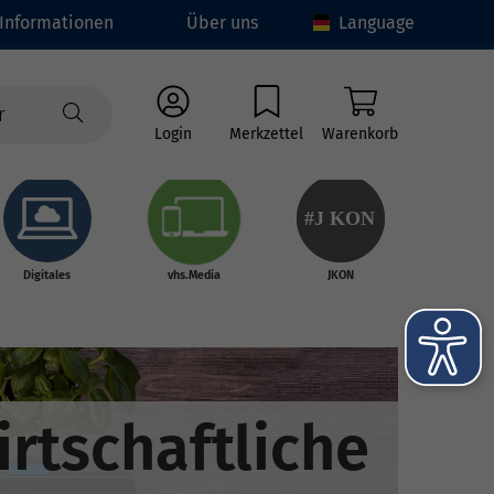
Informationen
Über uns
Language
Login
Merkzettel
Warenkorb
#J
K
ON
Digitales
vhs.Media
JKON
rtschaftliche