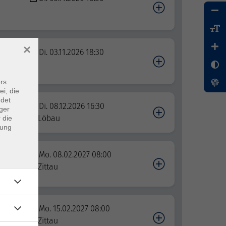
×
V
Di. 03.11.2026 18:30
rs
ei, die
ndet
Di. 08.12.2026 16:30
ger
HWK)
Löbau
 die
dung
Teil
Mo. 08.02.2027 08:00
Zittau
Teil
Mo. 15.02.2027 08:00
Zittau