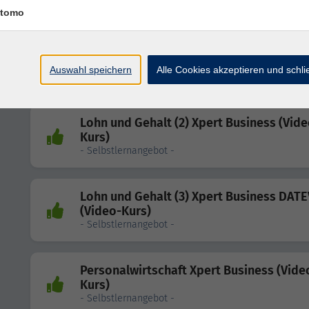
- Kaufmann/-frau für Büromanagement (IHK) -
tomo
Lohn und Gehalt (1) Xpert Business (Vide
Kurs)
Auswahl speichern
Alle Cookies akzeptieren und schl
- Selbstlernangebot -
Lohn und Gehalt (2) Xpert Business (Vide
Kurs)
- Selbstlernangebot -
Lohn und Gehalt (3) Xpert Business DATE
(Video-Kurs)
- Selbstlernangebot -
Personalwirtschaft Xpert Business (Vide
Kurs)
- Selbstlernangebot -