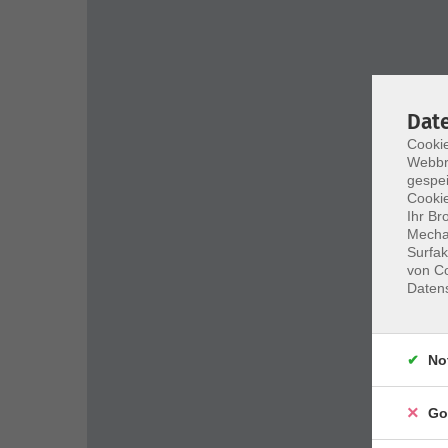
Dat
Cookie
Webbr
gespei
Cookie
Ihr Br
Mechan
Surfak
von Co
Daten
No
Go