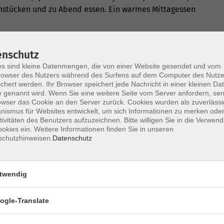
ühstücken und zu Abend essen. Ein warmes Mittagessen
kufr / our suitcase“ in Anlehnung an das 80-jährige Ende
enschutz
 Radiosendung und das Buch „Hanas Koffer“ von Karen
d den Geschichten von Menschen aus Liberec widmen,
s sind kleine Datenmengen, die von einer Website gesendet und vom
owser des Nutzers während des Surfens auf dem Computer des Nutze
ir professionelle Unterstützung durch Mgr. Katarina
chert werden. Ihr Browser speichert jede Nachricht in einer kleinen Dat
 genannt wird. Wenn Sie eine weitere Seite vom Server anfordern, se
owser das Cookie an den Server zurück. Cookies wurden als zuverlässi
 Thema dem Alter angemessen zu vermitteln und den
ismus für Websites entwickelt, um sich Informationen zu merken oder
tivitäten des Benutzers aufzuzeichnen. Bitte willigen Sie in die Verwen
reative Betätigung zu legen.
okies ein. Weitere Informationen finden Sie in unseren
schutzhinweisen.
Datenschutz
r wählen müssen. Es wird ein großes Atelier geben, in
rdet alle mit dem Bau eines Koffers aus Karton beginnen
ihr den Koffer weiterhin gestalten bzw. in Szene setzen
twendig
Jana Hunterová, Pavel Sadílek und Michael Timm. Die
ogle-Translate
ltes Fachpersonal (ausgebildete Jugendleiter). Für die
 Dolmetscherin Petra Sochová wieder zur Seite stehen.