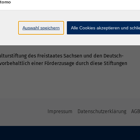
tomo
 und Abreise Fahrgemeinschaften vermitteln. Wir weisen
 Haftung übernehmen.
Auswahl speichern
Alle Cookies akzeptieren und schl
und kommt mit uns nach Liberec.
turstiftung des Freistaates Sachsen und den Deutsch-
vorbehaltlich einer Förderzusage durch diese Stiftungen
Impressum
Datenschutzerklärung
AG