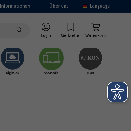
Informationen
Über uns
Language
Login
Merkzettel
Warenkorb
#J
K
ON
Digitales
vhs.Media
JKON