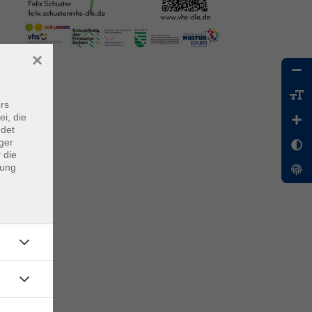
×
rs
ei, die
ndet
ger
 die
dung