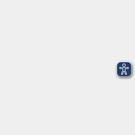
Sprachen
Beruf
jungeVHS
Digitales
vhs.Media
JKON
Inhalte
Startseite
Aktuelles
Projekte
Informationen
Über uns