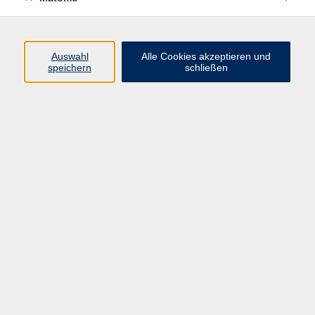
03576 27 83 14
theresia.rothe@vhs-dle.de
Marina Biller
Fachbereich Gesundheit
Auswahl
Alle Cookies akzeptieren und
speichern
schließen
03585 41 77 449
marina.biller@vhs-dle.de
Ergebnisse filtern
Wassergymnastik im Waldbad Niesky 3.0
Di. 07.07.2026 19:00
Sicher unterwegs mit dem Bus –
Mobilitätstraining für Rollator- und