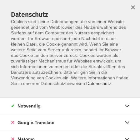
×
Datenschutz
Cookies sind kleine Datenmengen, die von einer Website
gesendet und vom Webbrowser des Nutzers während des
Surfens auf dem Computer des Nutzers gespeichert
Skip to main content
werden. Ihr Browser speichert jede Nachricht in einer
kleinen Datei, die Cookie genannt wird. Wenn Sie eine
weitere Seite vom Server anfordern, sendet Ihr Browser
das Cookie an den Server zurück. Cookies wurden als
Gesundheitspflege
zuverlässiger Mechanismus für Websites entwickelt, um
sich Informationen zu merken oder die Surfaktivitäten des
Benutzers aufzuzeichnen. Bitte willigen Sie in die
Verwendung von Cookies ein. Weitere Informationen finden
Sie in unseren Datenschutzhinweisen.
Datenschutz
36 Kurse
Notwendig
zurück zu Gesundheit
Google-Translate
Theresia Rothe
Fachbereich Gesundheit und Beruf
Matomo