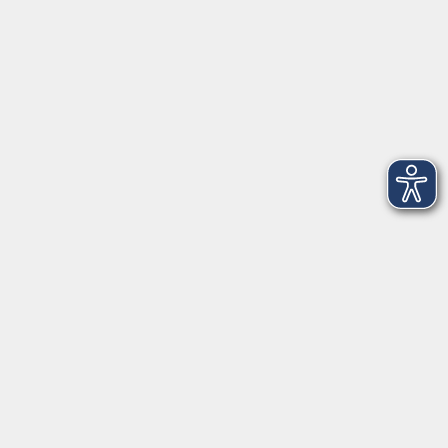
Tel. Weißwasser: 03576 - 27 83 0
Öffnungszeiten - Ferien
Montag
09:00 - 12:00 Uhr
Dienstag
09:00 - 12:00 und 13:00 - 16:00 Uhr
Mittwoch
09:00 - 12:00 und 13:00 - 16:00 Uhr
Donnerstag
09:00 - 12:00 und 13:00 - 16:00 Uhr
Freitag
09:00 - 12:00 Uhr
Die Volkshochschule Dreiländereck wird mitfinanziert durch
Steuermittel auf der Grundlage des von den Abgeordneten des
Sächsischen Landtags beschlossenen Haushalts.