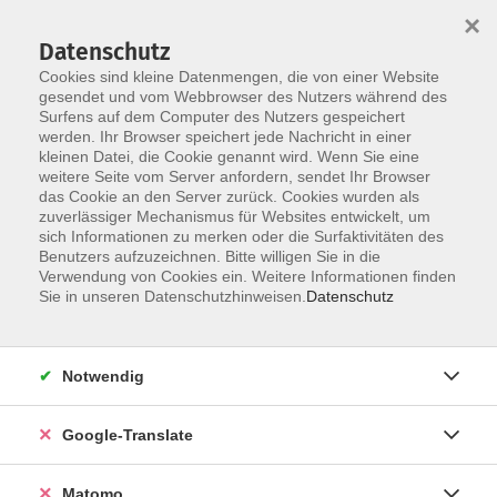
×
Datenschutz
Cookies sind kleine Datenmengen, die von einer Website
gesendet und vom Webbrowser des Nutzers während des
Surfens auf dem Computer des Nutzers gespeichert
Skip to main content
You are here:
werden. Ihr Browser speichert jede Nachricht in einer
Über uns
Unsere Dozierenden
kleinen Datei, die Cookie genannt wird. Wenn Sie eine
weitere Seite vom Server anfordern, sendet Ihr Browser
das Cookie an den Server zurück. Cookies wurden als
Friedel, Milada
zuverlässiger Mechanismus für Websites entwickelt, um
sich Informationen zu merken oder die Surfaktivitäten des
Benutzers aufzuzeichnen. Bitte willigen Sie in die
Verwendung von Cookies ein. Weitere Informationen finden
Sie in unseren Datenschutzhinweisen.
Datenschutz
A1.2 Tschechisch Grundkurs
Mo. 31.08.2026 17:30
Ebersbach-Neugersdorf
Notwendig
Google-Translate
A2.2 Tschechisch Aufbaukurs
Matomo