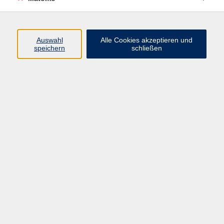
Di. 01.09.2026 16:00
Ebersbach-Neugersdorf
Auswahl
Alle Cookies akzeptieren und
speichern
schließen
B1 Tschechisch Konversation
Di. 01.09.2026 17:30
Ebersbach-Neugersdorf
zurück zur Übersicht
Impressum