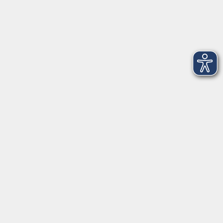
Tel. Löbau: 03585 - 41 77 442
Tel. Zittau: 03585 - 41 77 448
Tel. Görlitz: 03581 - 40 37 43
Tel. Niesky: 03588 - 20 19 63
Tel. Weißwasser: 03576 - 27 83 0
Öffnungszeiten - Ferien
Montag
09:00 - 12:00 Uhr
Dienstag
09:00 - 12:00 und 13:00 - 16:00 Uhr
Mittwoch
09:00 - 12:00 und 13:00 - 16:00 Uhr
Donnerstag
09:00 - 12:00 und 13:00 - 16:00 Uhr
Freitag
09:00 - 12:00 Uhr
Die Volkshochschule Dreiländereck wird mitfinanziert durch