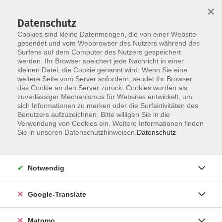
×
Datenschutz
Cookies sind kleine Datenmengen, die von einer Website
gesendet und vom Webbrowser des Nutzers während des
Surfens auf dem Computer des Nutzers gespeichert
Skip to main content
werden. Ihr Browser speichert jede Nachricht in einer
kleinen Datei, die Cookie genannt wird. Wenn Sie eine
weitere Seite vom Server anfordern, sendet Ihr Browser
das Cookie an den Server zurück. Cookies wurden als
Integration und Inklusion
zuverlässiger Mechanismus für Websites entwickelt, um
sich Informationen zu merken oder die Surfaktivitäten des
Benutzers aufzuzeichnen. Bitte willigen Sie in die
Verwendung von Cookies ein. Weitere Informationen finden
Sie in unseren Datenschutzhinweisen.
Datenschutz
6 Kurse
Notwendig
zurück zu Erzieherfortbildung
Google-Translate
Eva Wunsch
Fachbereich Arbeit, Beruf und
Matomo
Digitales