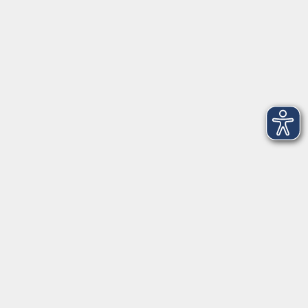
Öffnungszeiten - Ferien
Montag
09:00 - 12:00 Uhr
Dienstag
09:00 - 12:00 und 13:00 - 16:00 Uhr
Mittwoch
09:00 - 12:00 und 13:00 - 16:00 Uhr
Donnerstag
09:00 - 12:00 und 13:00 - 16:00 Uhr
Freitag
09:00 - 12:00 Uhr
Die Volkshochschule Dreiländereck wird mitfinanziert durch
Steuermittel auf der Grundlage des von den Abgeordneten des
Sächsischen Landtags beschlossenen Haushalts.