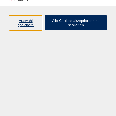
Barrierefreiheit
Widerruf
Auswahl
Alle Cookies akzeptieren und
speichern
schließen
Programm
Gesellschaft
Kultur
Gesundheit
Sprachen
Beruf
jungeVHS
Digitales
vhs.Media
JKON