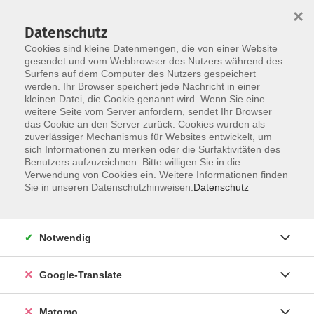
×
Datenschutz
Cookies sind kleine Datenmengen, die von einer Website
gesendet und vom Webbrowser des Nutzers während des
Surfens auf dem Computer des Nutzers gespeichert
Skip to main content
You are here:
werden. Ihr Browser speichert jede Nachricht in einer
Über uns
Unsere Dozierenden
kleinen Datei, die Cookie genannt wird. Wenn Sie eine
weitere Seite vom Server anfordern, sendet Ihr Browser
das Cookie an den Server zurück. Cookies wurden als
zuverlässiger Mechanismus für Websites entwickelt, um
Der Dozent konnte leider nicht gefunden
sich Informationen zu merken oder die Surfaktivitäten des
Benutzers aufzuzeichnen. Bitte willigen Sie in die
werden
Verwendung von Cookies ein. Weitere Informationen finden
Sie in unseren Datenschutzhinweisen.
Datenschutz
Impressum
Notwendig
Datenschutzerklärung
Google-Translate
AGB
Widerrufsbelehrung
Matomo