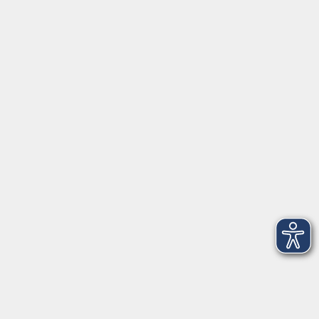
Volkshochschule Dreiländereck
Poststraße 8
02708 Löbau
info@vhs-dle.de
Tel. Löbau: 03585 - 41 77 442
Tel. Zittau: 03585 - 41 77 448
Tel. Görlitz: 03581 - 40 37 43
Tel. Niesky: 03588 - 20 19 63
Tel. Weißwasser: 03576 - 27 83 0
Öffnungszeiten - Ferien