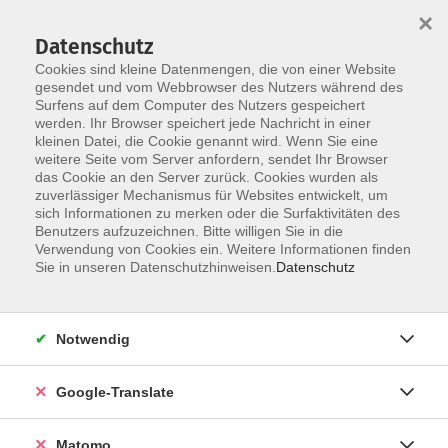
×
Datenschutz
Cookies sind kleine Datenmengen, die von einer Website
gesendet und vom Webbrowser des Nutzers während des
Surfens auf dem Computer des Nutzers gespeichert
Skip to main content
werden. Ihr Browser speichert jede Nachricht in einer
kleinen Datei, die Cookie genannt wird. Wenn Sie eine
weitere Seite vom Server anfordern, sendet Ihr Browser
das Cookie an den Server zurück. Cookies wurden als
Integrationskurs
zuverlässiger Mechanismus für Websites entwickelt, um
sich Informationen zu merken oder die Surfaktivitäten des
Benutzers aufzuzeichnen. Bitte willigen Sie in die
Verwendung von Cookies ein. Weitere Informationen finden
Sie in unseren Datenschutzhinweisen.
Datenschutz
4 Kurse
Notwendig
zurück zu Deutsch als Fremdsprache bzw.
Zweitsprache
Google-Translate
Kurse nach Themen
Matomo