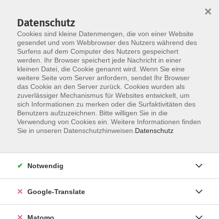
×
Datenschutz
Cookies sind kleine Datenmengen, die von einer Website
gesendet und vom Webbrowser des Nutzers während des
Surfens auf dem Computer des Nutzers gespeichert
Skip to main content
You are here:
werden. Ihr Browser speichert jede Nachricht in einer
Über uns
Unsere Dozierenden
kleinen Datei, die Cookie genannt wird. Wenn Sie eine
weitere Seite vom Server anfordern, sendet Ihr Browser
das Cookie an den Server zurück. Cookies wurden als
Kuprynenko, Marharita
zuverlässiger Mechanismus für Websites entwickelt, um
sich Informationen zu merken oder die Surfaktivitäten des
Benutzers aufzuzeichnen. Bitte willigen Sie in die
Verwendung von Cookies ein. Weitere Informationen finden
Sie in unseren Datenschutzhinweisen.
Datenschutz
Talentkurs Bildende Kunst Zittau
Di. 02.12.2025 16:00
Zittau
Notwendig
Google-Translate
Zeichenkurs für Kinder 1
Matomo