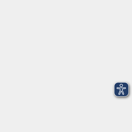
Poststraße 8
02708 Löbau
info@vhs-dle.de
Tel. Löbau: 03585 - 41 77 442
Tel. Zittau: 03585 - 41 77 448
Tel. Görlitz: 03581 - 40 37 43
Tel. Niesky: 03588 - 20 19 63
Tel. Weißwasser: 03576 - 27 83 0
Öffnungszeiten - Ferien
Montag
09:00 - 12:00 Uhr
Dienstag
09:00 - 12:00 und 13:00 - 16:00 Uhr
Mittwoch
09:00 - 12:00 und 13:00 - 16:00 Uhr
Donnerstag
09:00 - 12:00 und 13:00 - 16:00 Uhr