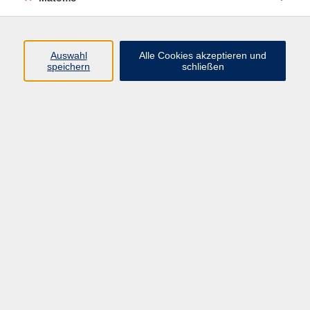
Di. 01.09.2026 15:00
Zittau
Auswahl
Alle Cookies akzeptieren und
speichern
schließen
Zeichenkurs für Kinder 2
Mi. 02.09.2026 15:00
Zittau
Zeichenkurs für Kinder 2
Do. 03.09.2026 15:00
Zittau