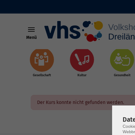
Menü
Skip to main content
Gesellschaft
Kultur
Gesundheit
Der Kurs konnte nicht gefunden werden.
Dat
Cookie
Webbr