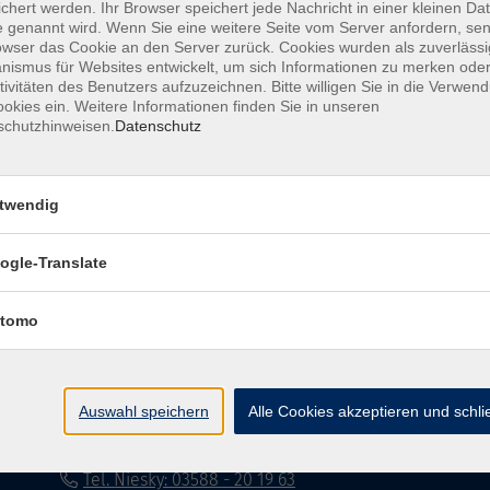
chert werden. Ihr Browser speichert jede Nachricht in einer kleinen Dat
 genannt wird. Wenn Sie eine weitere Seite vom Server anfordern, se
Impressum
Datenschutzerklärung
AG
owser das Cookie an den Server zurück. Cookies wurden als zuverlässi
ismus für Websites entwickelt, um sich Informationen zu merken oder
tivitäten des Benutzers aufzuzeichnen. Bitte willigen Sie in die Verwen
okies ein. Weitere Informationen finden Sie in unseren
schutzhinweisen.
Datenschutz
twendig
Volkshochschule Dreiländereck
ogle-Translate
Poststraße 8
02708 Löbau
tomo
info@vhs-dle.de
Tel. Löbau: 03585 - 41 77 442
Auswahl speichern
Alle Cookies akzeptieren und schl
Tel. Zittau: 03585 - 41 77 448
Tel. Görlitz: 03581 - 40 37 43
Tel. Niesky: 03588 - 20 19 63