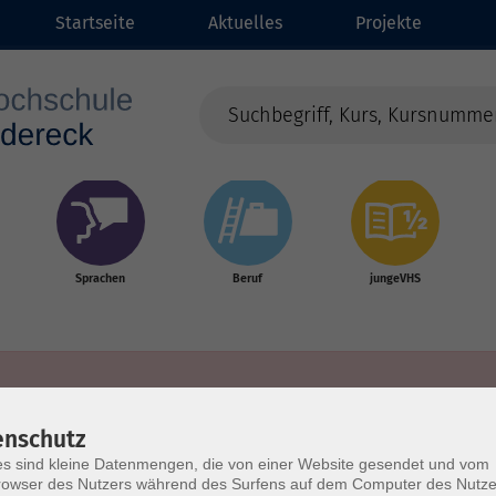
Startseite
Aktuelles
Projekte
Sprachen
Beruf
jungeVHS
enschutz
s sind kleine Datenmengen, die von einer Website gesendet und vom
owser des Nutzers während des Surfens auf dem Computer des Nutze