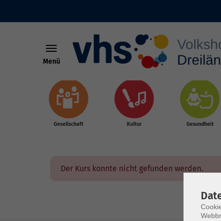
Menü
Skip to main content
Gesellschaft
Kultur
Gesundheit
Der Kurs konnte nicht gefunden werden.
Dat
Cookie
Webbr