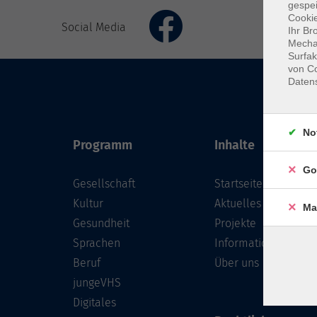
gespei
Cookie
Social Media
Ihr Br
Mechan
Surfak
von Co
Daten
No
Programm
Inhalte
Go
Gesellschaft
Startseite
Kultur
Aktuelles
Ma
Gesundheit
Projekte
Sprachen
Informationen
Beruf
Über uns
jungeVHS
Digitales