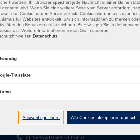
chert werden. Ihr Browser speichert jede Nachricht in einer kleinen Dat
 genannt wird. Wenn Sie eine weitere Seite vom Server anfordern, se
Impressum
Datenschutzerklärung
AG
owser das Cookie an den Server zurück. Cookies wurden als zuverlässi
ismus für Websites entwickelt, um sich Informationen zu merken oder
tivitäten des Benutzers aufzuzeichnen. Bitte willigen Sie in die Verwen
okies ein. Weitere Informationen finden Sie in unseren
schutzhinweisen.
Datenschutz
twendig
Volkshochschule Dreiländereck
ogle-Translate
Poststraße 8
02708 Löbau
tomo
info@vhs-dle.de
Tel. Löbau: 03585 - 41 77 442
Auswahl speichern
Alle Cookies akzeptieren und schl
Tel. Zittau: 03585 - 41 77 448
Tel. Görlitz: 03581 - 40 37 43
Tel. Niesky: 03588 - 20 19 63