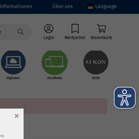
Informationen
Über uns
Language
Login
Merkzettel
Warenkorb
#J
K
ON
Digitales
vhs.Media
JKON
×
rs