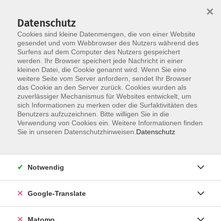
×
Datenschutz
Cookies sind kleine Datenmengen, die von einer Website
gesendet und vom Webbrowser des Nutzers während des
Surfens auf dem Computer des Nutzers gespeichert
Skip to main content
werden. Ihr Browser speichert jede Nachricht in einer
kleinen Datei, die Cookie genannt wird. Wenn Sie eine
weitere Seite vom Server anfordern, sendet Ihr Browser
Der Kurs konnte nicht gefunden werden.
das Cookie an den Server zurück. Cookies wurden als
zuverlässiger Mechanismus für Websites entwickelt, um
sich Informationen zu merken oder die Surfaktivitäten des
Benutzers aufzuzeichnen. Bitte willigen Sie in die
Verwendung von Cookies ein. Weitere Informationen finden
Impressum
Sie in unseren Datenschutzhinweisen.
Datenschutz
Datenschutzerklärung
AGB
Notwendig
Widerrufsbelehrung
Barrierefreiheit
Google-Translate
Widerruf
Matomo