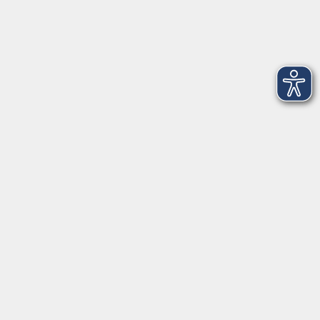
Dienstag
09:00 - 12:00 und 13:00 - 16:00 Uhr
Mittwoch
09:00 - 12:00 und 13:00 - 16:00 Uhr
Donnerstag
09:00 - 12:00 und 13:00 - 16:00 Uhr
Freitag
09:00 - 12:00 Uhr
Die Volkshochschule Dreiländereck wird mitfinanziert durch
Steuermittel auf der Grundlage des von den Abgeordneten des
Sächsischen Landtags beschlossenen Haushalts.