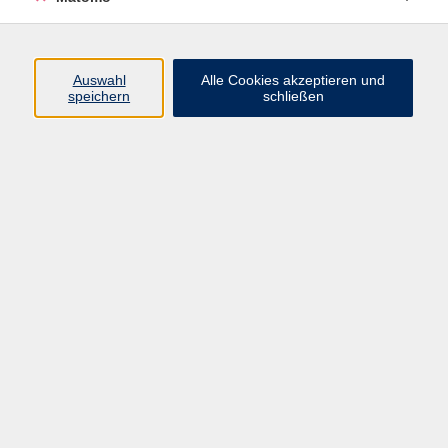
Programm
Auswahl
Alle Cookies akzeptieren und
speichern
schließen
Gesellschaft
Kultur
Gesundheit
Sprachen
Beruf
jungeVHS
Digitales
vhs.Media
JKON
Inhalte