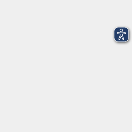
Dienstag
09:00 - 12:00 und 13:00 - 16:00 Uhr
Mittwoch
09:00 - 12:00 und 13:00 - 16:00 Uhr
Donnerstag
09:00 - 12:00 und 13:00 - 16:00 Uhr
Freitag
09:00 - 12:00 Uhr
Die Volkshochschule Dreiländereck wird mitfinanziert durch
Steuermittel auf der Grundlage des von den Abgeordneten des
Sächsischen Landtags beschlossenen Haushalts.