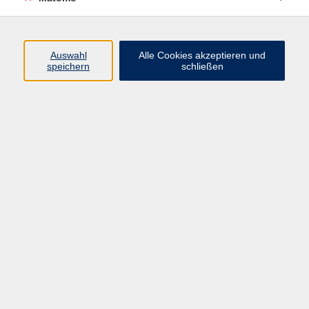
Programm
Auswahl
Alle Cookies akzeptieren und
speichern
schließen
Gesellschaft
Kultur
Gesundheit
Sprachen
Beruf
jungeVHS
Digitales
vhs.Media
JKON
Inhalte