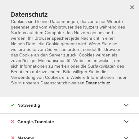
×
Datenschutz
Cookies sind kleine Datenmengen, die von einer Website
gesendet und vom Webbrowser des Nutzers während des
Surfens auf dem Computer des Nutzers gespeichert
Skip to main content
werden. Ihr Browser speichert jede Nachricht in einer
kleinen Datei, die Cookie genannt wird. Wenn Sie eine
weitere Seite vom Server anfordern, sendet Ihr Browser
Der Kurs konnte nicht gefunden werden.
das Cookie an den Server zurück. Cookies wurden als
zuverlässiger Mechanismus für Websites entwickelt, um
sich Informationen zu merken oder die Surfaktivitäten des
Benutzers aufzuzeichnen. Bitte willigen Sie in die
Verwendung von Cookies ein. Weitere Informationen finden
Impressum
Sie in unseren Datenschutzhinweisen.
Datenschutz
Datenschutzerklärung
AGB
Notwendig
Widerrufsbelehrung
Barrierefreiheit
Google-Translate
Widerruf
Matomo