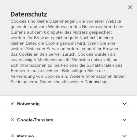
×
Datenschutz
Cookies sind kleine Datenmengen, die von einer Website
gesendet und vom Webbrowser des Nutzers während des
Surfens auf dem Computer des Nutzers gespeichert
Skip to main content
werden. Ihr Browser speichert jede Nachricht in einer
kleinen Datei, die Cookie genannt wird. Wenn Sie eine
weitere Seite vom Server anfordern, sendet Ihr Browser
Der Kurs konnte nicht gefunden werden.
das Cookie an den Server zurück. Cookies wurden als
zuverlässiger Mechanismus für Websites entwickelt, um
sich Informationen zu merken oder die Surfaktivitäten des
Benutzers aufzuzeichnen. Bitte willigen Sie in die
Verwendung von Cookies ein. Weitere Informationen finden
Impressum
Sie in unseren Datenschutzhinweisen.
Datenschutz
Datenschutzerklärung
AGB
Notwendig
Widerrufsbelehrung
Barrierefreiheit
Google-Translate
Widerruf
Matomo