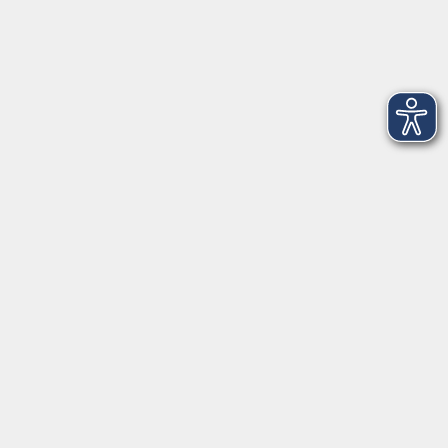
Dienstag
09:00 - 12:00 und 13:00 - 16:00 Uhr
Mittwoch
09:00 - 12:00 und 13:00 - 16:00 Uhr
Donnerstag
09:00 - 12:00 und 13:00 - 16:00 Uhr
Freitag
09:00 - 12:00 Uhr
Die Volkshochschule Dreiländereck wird mitfinanziert durch
Steuermittel auf der Grundlage des von den Abgeordneten des
Sächsischen Landtags beschlossenen Haushalts.