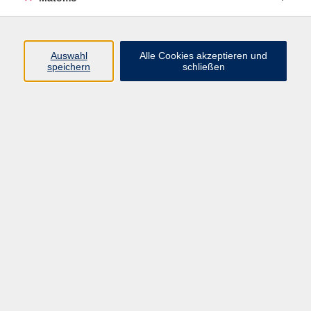
Programm
Auswahl
Alle Cookies akzeptieren und
speichern
schließen
Gesellschaft
Kultur
Gesundheit
Sprachen
Beruf
jungeVHS
Digitales
vhs.Media
JKON
Inhalte