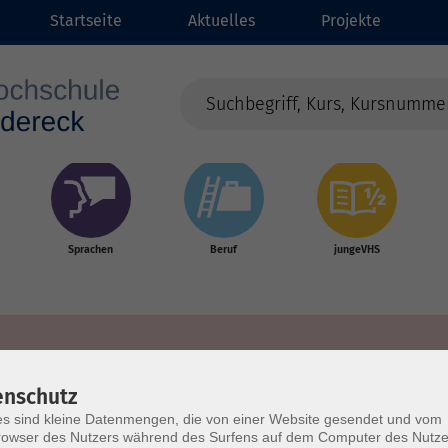
Startseite
Aktuelles
Projekte
Sprachen
Beruf
jungeVHS
enschutz
s sind kleine Datenmengen, die von einer Website gesendet und vom
owser des Nutzers während des Surfens auf dem Computer des Nutze