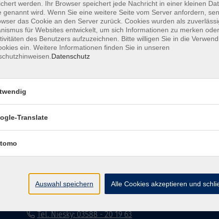
chert werden. Ihr Browser speichert jede Nachricht in einer kleinen Dat
 genannt wird. Wenn Sie eine weitere Seite vom Server anfordern, se
Impressum
Datenschutzerklärung
AG
owser das Cookie an den Server zurück. Cookies wurden als zuverlässi
ismus für Websites entwickelt, um sich Informationen zu merken oder
tivitäten des Benutzers aufzuzeichnen. Bitte willigen Sie in die Verwen
okies ein. Weitere Informationen finden Sie in unseren
schutzhinweisen.
Datenschutz
twendig
Volkshochschule Dreiländereck
ogle-Translate
Poststraße 8
02708 Löbau
tomo
info@vhs-dle.de
Tel. Löbau: 03585 - 41 77 442
Auswahl speichern
Alle Cookies akzeptieren und schl
Tel. Zittau: 03585 - 41 77 448
Tel. Görlitz: 03581 - 40 37 43
Tel. Niesky: 03588 - 20 19 63