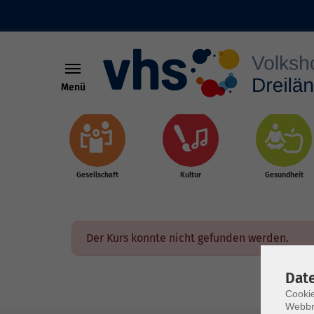
Menü
Skip to main content
Gesellschaft
Kultur
Gesundheit
Der Kurs konnte nicht gefunden werden.
Dat
Cookie
Webbr