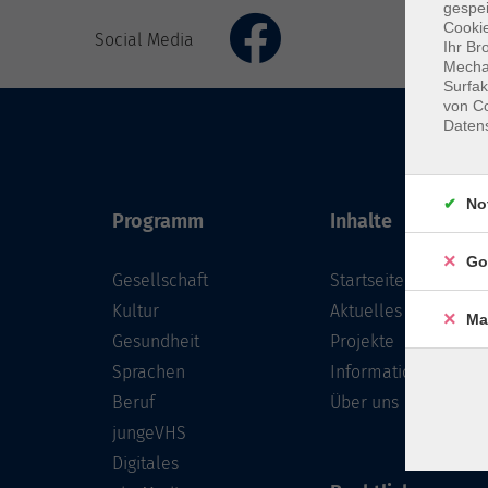
gespei
Cookie
Social Media
Ihr Br
Mechan
Surfak
von Co
Daten
No
Programm
Inhalte
Go
Gesellschaft
Startseite
Kultur
Aktuelles
Ma
Gesundheit
Projekte
Sprachen
Informationen
Beruf
Über uns
jungeVHS
Digitales