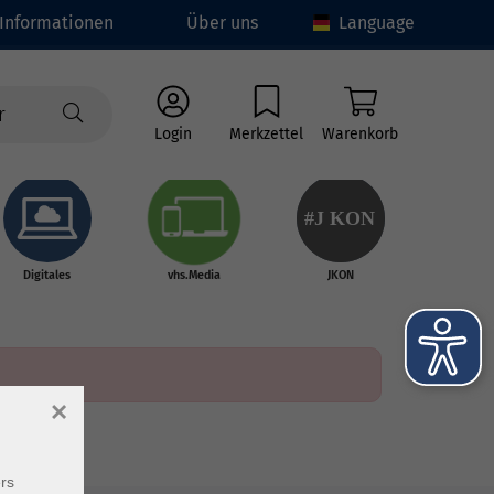
Informationen
Über uns
Language
Login
Merkzettel
Warenkorb
#J
K
ON
Digitales
vhs.Media
JKON
×
rs