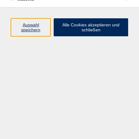
Programm
Auswahl
Alle Cookies akzeptieren und
speichern
schließen
Gesellschaft
Kultur
Gesundheit
Sprachen
Beruf
jungeVHS
Digitales
vhs.Media
JKON
Inhalte