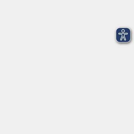
Dienstag
09:00 - 12:00 und 13:00 - 16:00 Uhr
Mittwoch
09:00 - 12:00 und 13:00 - 16:00 Uhr
Donnerstag
09:00 - 12:00 und 13:00 - 16:00 Uhr
Freitag
09:00 - 12:00 Uhr
Die Volkshochschule Dreiländereck wird mitfinanziert durch
Steuermittel auf der Grundlage des von den Abgeordneten des
Sächsischen Landtags beschlossenen Haushalts.