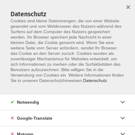
×
Datenschutz
Cookies sind kleine Datenmengen, die von einer Website
gesendet und vom Webbrowser des Nutzers während des
Surfens auf dem Computer des Nutzers gespeichert
Skip to main content
werden. Ihr Browser speichert jede Nachricht in einer
kleinen Datei, die Cookie genannt wird. Wenn Sie eine
weitere Seite vom Server anfordern, sendet Ihr Browser
Der Kurs konnte nicht gefunden werden.
das Cookie an den Server zurück. Cookies wurden als
zuverlässiger Mechanismus für Websites entwickelt, um
sich Informationen zu merken oder die Surfaktivitäten des
Benutzers aufzuzeichnen. Bitte willigen Sie in die
Verwendung von Cookies ein. Weitere Informationen finden
Impressum
Sie in unseren Datenschutzhinweisen.
Datenschutz
Datenschutzerklärung
AGB
Notwendig
Widerrufsbelehrung
Barrierefreiheit
Google-Translate
Widerruf
Matomo