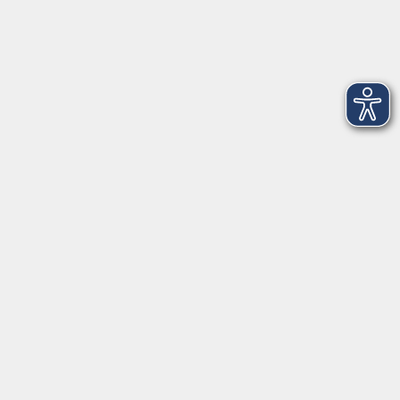
Dienstag
09:00 - 12:00 und 13:00 - 16:00 Uhr
Mittwoch
09:00 - 12:00 und 13:00 - 16:00 Uhr
Donnerstag
09:00 - 12:00 und 13:00 - 16:00 Uhr
Freitag
09:00 - 12:00 Uhr
Die Volkshochschule Dreiländereck wird mitfinanziert durch
Steuermittel auf der Grundlage des von den Abgeordneten des
Sächsischen Landtags beschlossenen Haushalts.