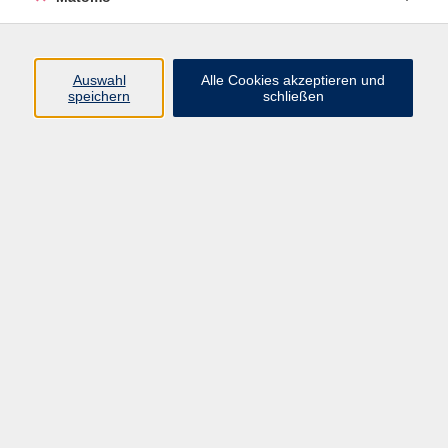
Programm
Auswahl
Alle Cookies akzeptieren und
speichern
schließen
Gesellschaft
Kultur
Gesundheit
Sprachen
Beruf
jungeVHS
Digitales
vhs.Media
JKON
Inhalte