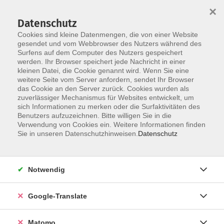
×
Datenschutz
Cookies sind kleine Datenmengen, die von einer Website
gesendet und vom Webbrowser des Nutzers während des
Surfens auf dem Computer des Nutzers gespeichert
Skip to main content
werden. Ihr Browser speichert jede Nachricht in einer
kleinen Datei, die Cookie genannt wird. Wenn Sie eine
weitere Seite vom Server anfordern, sendet Ihr Browser
Der Kurs konnte nicht gefunden werden.
das Cookie an den Server zurück. Cookies wurden als
zuverlässiger Mechanismus für Websites entwickelt, um
sich Informationen zu merken oder die Surfaktivitäten des
Benutzers aufzuzeichnen. Bitte willigen Sie in die
Verwendung von Cookies ein. Weitere Informationen finden
Impressum
Sie in unseren Datenschutzhinweisen.
Datenschutz
Datenschutzerklärung
AGB
Notwendig
Widerrufsbelehrung
Barrierefreiheit
Google-Translate
Widerruf
Matomo