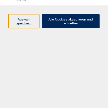
Programm
Auswahl
Alle Cookies akzeptieren und
speichern
schließen
Gesellschaft
Kultur
Gesundheit
Sprachen
Beruf
jungeVHS
Digitales
vhs.Media
JKON
Inhalte