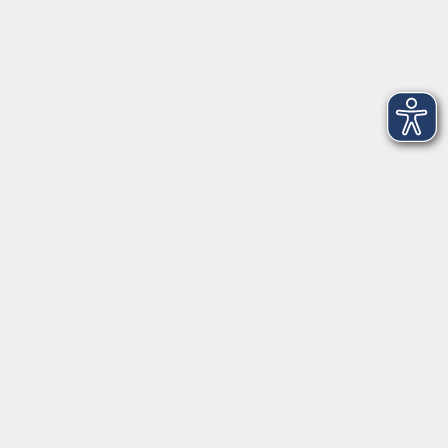
Dienstag
09:00 - 12:00 und 13:00 - 16:00 Uhr
Mittwoch
09:00 - 12:00 und 13:00 - 16:00 Uhr
Donnerstag
09:00 - 12:00 und 13:00 - 16:00 Uhr
Freitag
09:00 - 12:00 Uhr
Die Volkshochschule Dreiländereck wird mitfinanziert durch
Steuermittel auf der Grundlage des von den Abgeordneten des
Sächsischen Landtags beschlossenen Haushalts.