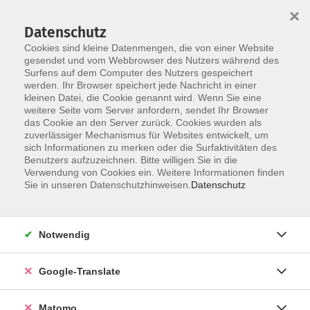
×
Datenschutz
Cookies sind kleine Datenmengen, die von einer Website
gesendet und vom Webbrowser des Nutzers während des
Surfens auf dem Computer des Nutzers gespeichert
Skip to main content
werden. Ihr Browser speichert jede Nachricht in einer
kleinen Datei, die Cookie genannt wird. Wenn Sie eine
weitere Seite vom Server anfordern, sendet Ihr Browser
Der Kurs konnte nicht gefunden werden.
das Cookie an den Server zurück. Cookies wurden als
zuverlässiger Mechanismus für Websites entwickelt, um
sich Informationen zu merken oder die Surfaktivitäten des
Benutzers aufzuzeichnen. Bitte willigen Sie in die
Verwendung von Cookies ein. Weitere Informationen finden
Impressum
Sie in unseren Datenschutzhinweisen.
Datenschutz
Datenschutzerklärung
AGB
Notwendig
Widerrufsbelehrung
Barrierefreiheit
Google-Translate
Widerruf
Matomo