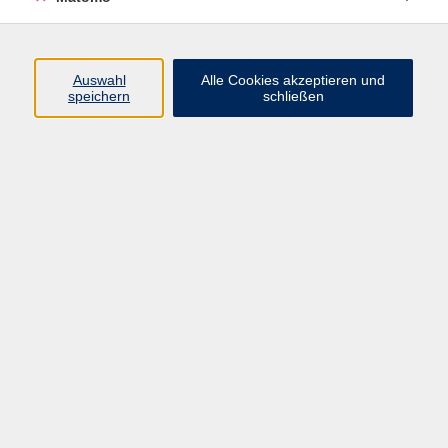
Programm
Auswahl
Alle Cookies akzeptieren und
speichern
schließen
Gesellschaft
Kultur
Gesundheit
Sprachen
Beruf
jungeVHS
Digitales
vhs.Media
JKON
Inhalte