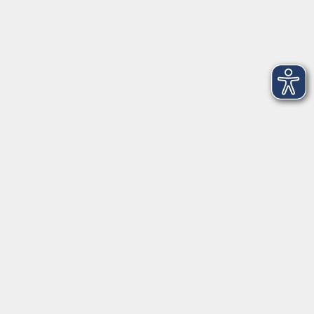
Dienstag
09:00 - 12:00 und 13:00 - 16:00 Uhr
Mittwoch
09:00 - 12:00 und 13:00 - 16:00 Uhr
Donnerstag
09:00 - 12:00 und 13:00 - 16:00 Uhr
Freitag
09:00 - 12:00 Uhr
Die Volkshochschule Dreiländereck wird mitfinanziert durch
Steuermittel auf der Grundlage des von den Abgeordneten des
Sächsischen Landtags beschlossenen Haushalts.