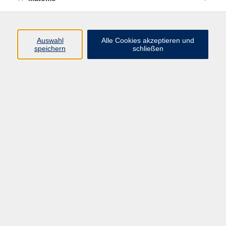
Programm
Auswahl
Alle Cookies akzeptieren und
speichern
schließen
Gesellschaft
Kultur
Gesundheit
Sprachen
Beruf
jungeVHS
Digitales
vhs.Media
JKON
Inhalte