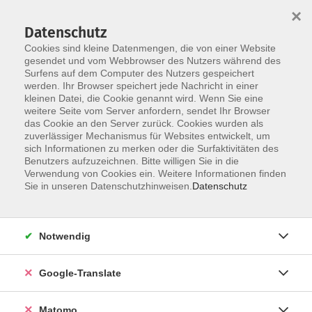
×
Datenschutz
Cookies sind kleine Datenmengen, die von einer Website
gesendet und vom Webbrowser des Nutzers während des
Surfens auf dem Computer des Nutzers gespeichert
Skip to main content
werden. Ihr Browser speichert jede Nachricht in einer
kleinen Datei, die Cookie genannt wird. Wenn Sie eine
weitere Seite vom Server anfordern, sendet Ihr Browser
Der Kurs konnte nicht gefunden werden.
das Cookie an den Server zurück. Cookies wurden als
zuverlässiger Mechanismus für Websites entwickelt, um
sich Informationen zu merken oder die Surfaktivitäten des
Benutzers aufzuzeichnen. Bitte willigen Sie in die
Verwendung von Cookies ein. Weitere Informationen finden
Impressum
Sie in unseren Datenschutzhinweisen.
Datenschutz
Datenschutzerklärung
AGB
Notwendig
Widerrufsbelehrung
Barrierefreiheit
Google-Translate
Widerruf
Matomo