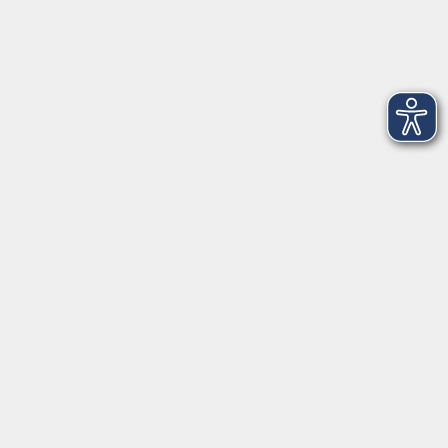
Dienstag
09:00 - 12:00 und 13:00 - 16:00 Uhr
Mittwoch
09:00 - 12:00 und 13:00 - 16:00 Uhr
Donnerstag
09:00 - 12:00 und 13:00 - 16:00 Uhr
Freitag
09:00 - 12:00 Uhr
Die Volkshochschule Dreiländereck wird mitfinanziert durch
Steuermittel auf der Grundlage des von den Abgeordneten des
Sächsischen Landtags beschlossenen Haushalts.