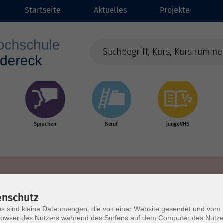
Startseite
Aktuelles
Projekte
Sprachen
Beruf
jungeVHS
enschutz
s sind kleine Datenmengen, die von einer Website gesendet und vom
owser des Nutzers während des Surfens auf dem Computer des Nutze