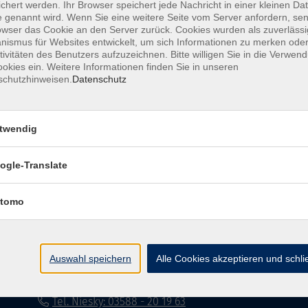
chert werden. Ihr Browser speichert jede Nachricht in einer kleinen Dat
 genannt wird. Wenn Sie eine weitere Seite vom Server anfordern, se
Impressum
Datenschutzerklärung
AG
owser das Cookie an den Server zurück. Cookies wurden als zuverlässi
ismus für Websites entwickelt, um sich Informationen zu merken oder
tivitäten des Benutzers aufzuzeichnen. Bitte willigen Sie in die Verwen
okies ein. Weitere Informationen finden Sie in unseren
schutzhinweisen.
Datenschutz
twendig
Volkshochschule Dreiländereck
ogle-Translate
Poststraße 8
02708 Löbau
tomo
info@vhs-dle.de
Tel. Löbau: 03585 - 41 77 442
Auswahl speichern
Alle Cookies akzeptieren und schl
Tel. Zittau: 03585 - 41 77 448
Tel. Görlitz: 03581 - 40 37 43
Tel. Niesky: 03588 - 20 19 63