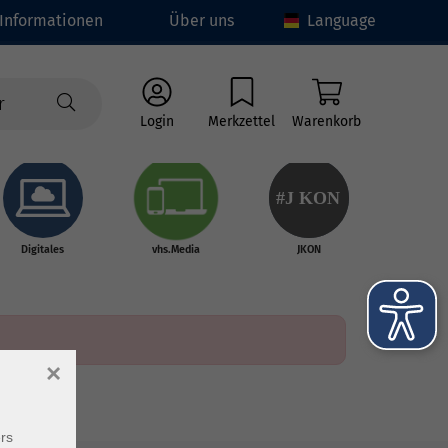
Informationen
Über uns
Language
Login
Merkzettel
Warenkorb
#J
K
ON
Digitales
vhs.Media
JKON
×
rs