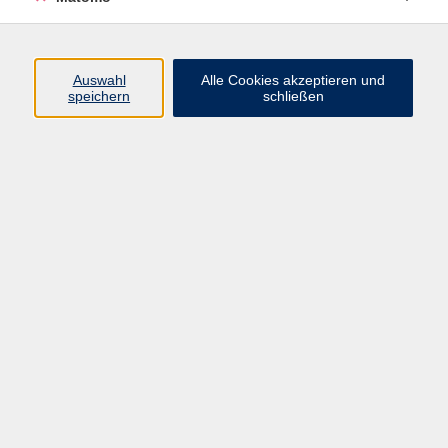
Programm
Auswahl
Alle Cookies akzeptieren und
speichern
schließen
Gesellschaft
Kultur
Gesundheit
Sprachen
Beruf
jungeVHS
Digitales
vhs.Media
JKON
Inhalte