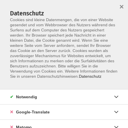
×
Datenschutz
Cookies sind kleine Datenmengen, die von einer Website
gesendet und vom Webbrowser des Nutzers während des
Surfens auf dem Computer des Nutzers gespeichert
Skip to main content
werden. Ihr Browser speichert jede Nachricht in einer
kleinen Datei, die Cookie genannt wird. Wenn Sie eine
weitere Seite vom Server anfordern, sendet Ihr Browser
Der Kurs konnte nicht gefunden werden.
das Cookie an den Server zurück. Cookies wurden als
zuverlässiger Mechanismus für Websites entwickelt, um
sich Informationen zu merken oder die Surfaktivitäten des
Benutzers aufzuzeichnen. Bitte willigen Sie in die
Verwendung von Cookies ein. Weitere Informationen finden
Impressum
Sie in unseren Datenschutzhinweisen.
Datenschutz
Datenschutzerklärung
AGB
Notwendig
Widerrufsbelehrung
Barrierefreiheit
Google-Translate
Widerruf
Matomo