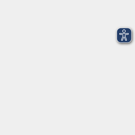
Dienstag
09:00 - 12:00 und 13:00 - 16:00 Uhr
Mittwoch
09:00 - 12:00 und 13:00 - 16:00 Uhr
Donnerstag
09:00 - 12:00 und 13:00 - 16:00 Uhr
Freitag
09:00 - 12:00 Uhr
Die Volkshochschule Dreiländereck wird mitfinanziert durch
Steuermittel auf der Grundlage des von den Abgeordneten des
Sächsischen Landtags beschlossenen Haushalts.