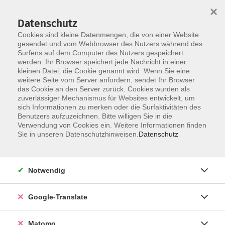
×
Datenschutz
Cookies sind kleine Datenmengen, die von einer Website
gesendet und vom Webbrowser des Nutzers während des
Surfens auf dem Computer des Nutzers gespeichert
Skip to main content
werden. Ihr Browser speichert jede Nachricht in einer
kleinen Datei, die Cookie genannt wird. Wenn Sie eine
weitere Seite vom Server anfordern, sendet Ihr Browser
Der Kurs konnte nicht gefunden werden.
das Cookie an den Server zurück. Cookies wurden als
zuverlässiger Mechanismus für Websites entwickelt, um
sich Informationen zu merken oder die Surfaktivitäten des
Benutzers aufzuzeichnen. Bitte willigen Sie in die
Verwendung von Cookies ein. Weitere Informationen finden
Impressum
Sie in unseren Datenschutzhinweisen.
Datenschutz
Datenschutzerklärung
AGB
Notwendig
Widerrufsbelehrung
Barrierefreiheit
Google-Translate
Widerruf
Matomo