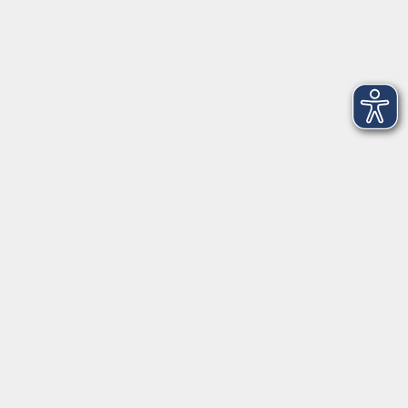
Dienstag
09:00 - 12:00 und 13:00 - 16:00 Uhr
Mittwoch
09:00 - 12:00 und 13:00 - 16:00 Uhr
Donnerstag
09:00 - 12:00 und 13:00 - 16:00 Uhr
Freitag
09:00 - 12:00 Uhr
Die Volkshochschule Dreiländereck wird mitfinanziert durch
Steuermittel auf der Grundlage des von den Abgeordneten des
Sächsischen Landtags beschlossenen Haushalts.