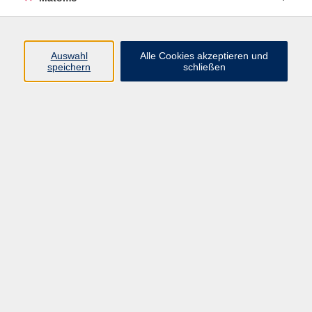
Programm
Auswahl
Alle Cookies akzeptieren und
speichern
schließen
Gesellschaft
Kultur
Gesundheit
Sprachen
Beruf
jungeVHS
Digitales
vhs.Media
JKON
Inhalte