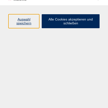
Programm
Auswahl
Alle Cookies akzeptieren und
speichern
schließen
Gesellschaft
Kultur
Gesundheit
Sprachen
Beruf
jungeVHS
Digitales
vhs.Media
JKON
Inhalte