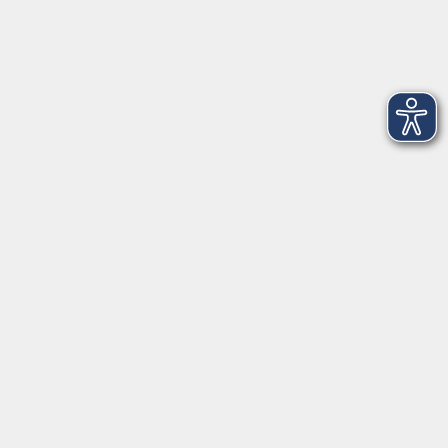
Dienstag
09:00 - 12:00 und 13:00 - 16:00 Uhr
Mittwoch
09:00 - 12:00 und 13:00 - 16:00 Uhr
Donnerstag
09:00 - 12:00 und 13:00 - 16:00 Uhr
Freitag
09:00 - 12:00 Uhr
Die Volkshochschule Dreiländereck wird mitfinanziert durch
Steuermittel auf der Grundlage des von den Abgeordneten des
Sächsischen Landtags beschlossenen Haushalts.