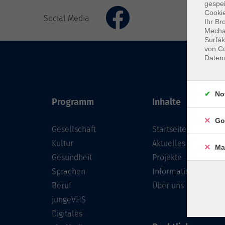
gespei
Cookie
Social Media
Ihr Br
Mechan
Surfak
von Co
Daten
No
Programm
Inhalte
Go
Gesellschaft
Startseite
Kultur
Aktuelles
Ma
Gesundheit
Projekte
Sprachen
Informationen
Beruf
Über uns
jungeVHS
Digitales