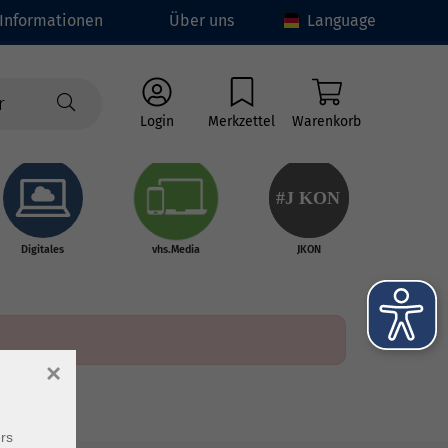
Informationen
Über uns
Language
Login
Merkzettel
Warenkorb
#J
K
ON
Digitales
vhs.Media
JKON
×
rs