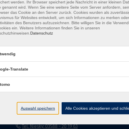
chert werden. Ihr Browser speichert jede Nachricht in einer kleinen Dat
 genannt wird. Wenn Sie eine weitere Seite vom Server anfordern, se
Impressum
Datenschutzerklärung
AG
owser das Cookie an den Server zurück. Cookies wurden als zuverlässi
ismus für Websites entwickelt, um sich Informationen zu merken oder
tivitäten des Benutzers aufzuzeichnen. Bitte willigen Sie in die Verwen
okies ein. Weitere Informationen finden Sie in unseren
schutzhinweisen.
Datenschutz
twendig
Volkshochschule Dreiländereck
ogle-Translate
Poststraße 8
02708 Löbau
tomo
info@vhs-dle.de
Tel. Löbau: 03585 - 41 77 442
Auswahl speichern
Alle Cookies akzeptieren und schl
Tel. Zittau: 03585 - 41 77 448
Tel. Görlitz: 03581 - 40 37 43
Tel. Niesky: 03588 - 20 19 63