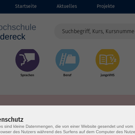
Startseite
Aktuelles
Projekte
Sprachen
Beruf
jungeVHS
enschutz
s sind kleine Datenmengen, die von einer Website gesendet und vom
owser des Nutzers während des Surfens auf dem Computer des Nutze