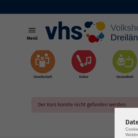
Menü
Skip to main content
Gesellschaft
Kultur
Gesundheit
Der Kurs konnte nicht gefunden werden.
Dat
Cookie
Webbr