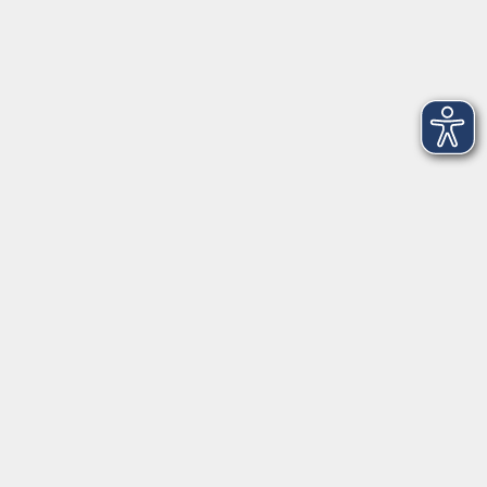
Dienstag
09:00 - 12:00 und 13:00 - 16:00 Uhr
Mittwoch
09:00 - 12:00 und 13:00 - 16:00 Uhr
Donnerstag
09:00 - 12:00 und 13:00 - 16:00 Uhr
Freitag
09:00 - 12:00 Uhr
Die Volkshochschule Dreiländereck wird mitfinanziert durch
Steuermittel auf der Grundlage des von den Abgeordneten des
Sächsischen Landtags beschlossenen Haushalts.