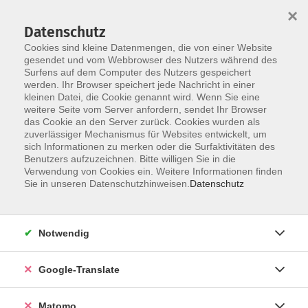
×
Datenschutz
Cookies sind kleine Datenmengen, die von einer Website
gesendet und vom Webbrowser des Nutzers während des
Surfens auf dem Computer des Nutzers gespeichert
Skip to main content
werden. Ihr Browser speichert jede Nachricht in einer
kleinen Datei, die Cookie genannt wird. Wenn Sie eine
weitere Seite vom Server anfordern, sendet Ihr Browser
Der Kurs konnte nicht gefunden werden.
das Cookie an den Server zurück. Cookies wurden als
zuverlässiger Mechanismus für Websites entwickelt, um
sich Informationen zu merken oder die Surfaktivitäten des
Benutzers aufzuzeichnen. Bitte willigen Sie in die
Verwendung von Cookies ein. Weitere Informationen finden
Impressum
Sie in unseren Datenschutzhinweisen.
Datenschutz
Datenschutzerklärung
AGB
Notwendig
Widerrufsbelehrung
Barrierefreiheit
Google-Translate
Widerruf
Matomo