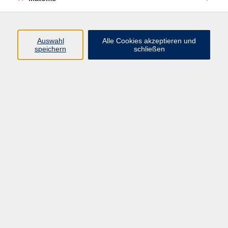
Programm
Auswahl
Alle Cookies akzeptieren und
speichern
schließen
Gesellschaft
Kultur
Gesundheit
Sprachen
Beruf
jungeVHS
Digitales
vhs.Media
JKON
Inhalte