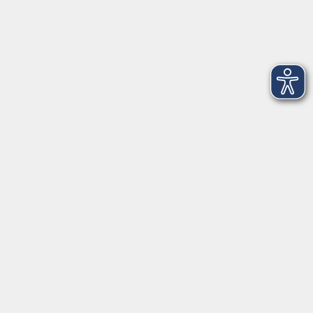
Dienstag
09:00 - 12:00 und 13:00 - 16:00 Uhr
Mittwoch
09:00 - 12:00 und 13:00 - 16:00 Uhr
Donnerstag
09:00 - 12:00 und 13:00 - 16:00 Uhr
Freitag
09:00 - 12:00 Uhr
Die Volkshochschule Dreiländereck wird mitfinanziert durch
Steuermittel auf der Grundlage des von den Abgeordneten des
Sächsischen Landtags beschlossenen Haushalts.