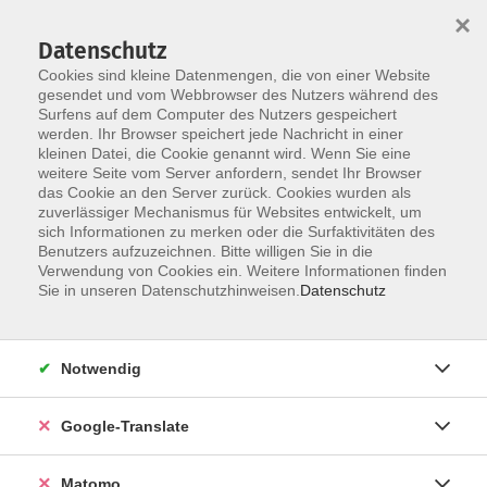
×
Datenschutz
Cookies sind kleine Datenmengen, die von einer Website
gesendet und vom Webbrowser des Nutzers während des
Surfens auf dem Computer des Nutzers gespeichert
Skip to main content
werden. Ihr Browser speichert jede Nachricht in einer
kleinen Datei, die Cookie genannt wird. Wenn Sie eine
weitere Seite vom Server anfordern, sendet Ihr Browser
Der Kurs konnte nicht gefunden werden.
das Cookie an den Server zurück. Cookies wurden als
zuverlässiger Mechanismus für Websites entwickelt, um
sich Informationen zu merken oder die Surfaktivitäten des
Benutzers aufzuzeichnen. Bitte willigen Sie in die
Verwendung von Cookies ein. Weitere Informationen finden
Impressum
Sie in unseren Datenschutzhinweisen.
Datenschutz
Datenschutzerklärung
AGB
Notwendig
Widerrufsbelehrung
Barrierefreiheit
Google-Translate
Widerruf
Matomo