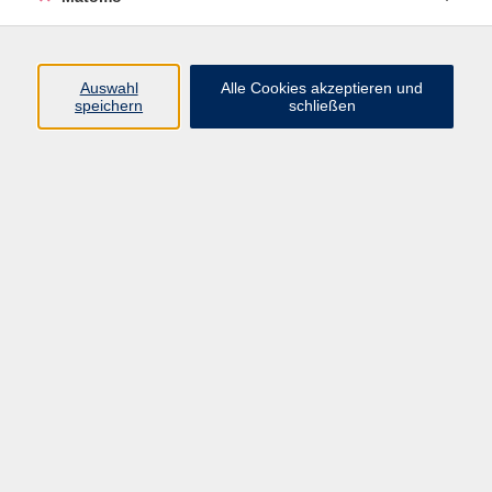
Programm
Auswahl
Alle Cookies akzeptieren und
speichern
schließen
Gesellschaft
Kultur
Gesundheit
Sprachen
Beruf
jungeVHS
Digitales
vhs.Media
JKON
Inhalte