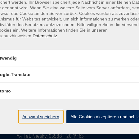
chert werden. Ihr Browser speichert jede Nachricht in einer kleinen Dat
 genannt wird. Wenn Sie eine weitere Seite vom Server anfordern, se
Impressum
Datenschutzerklärung
AG
owser das Cookie an den Server zurück. Cookies wurden als zuverlässi
ismus für Websites entwickelt, um sich Informationen zu merken oder
tivitäten des Benutzers aufzuzeichnen. Bitte willigen Sie in die Verwen
okies ein. Weitere Informationen finden Sie in unseren
schutzhinweisen.
Datenschutz
twendig
Volkshochschule Dreiländereck
ogle-Translate
Poststraße 8
02708 Löbau
tomo
info@vhs-dle.de
Tel. Löbau: 03585 - 41 77 442
Auswahl speichern
Alle Cookies akzeptieren und schl
Tel. Zittau: 03585 - 41 77 448
Tel. Görlitz: 03581 - 40 37 43
Tel. Niesky: 03588 - 20 19 63