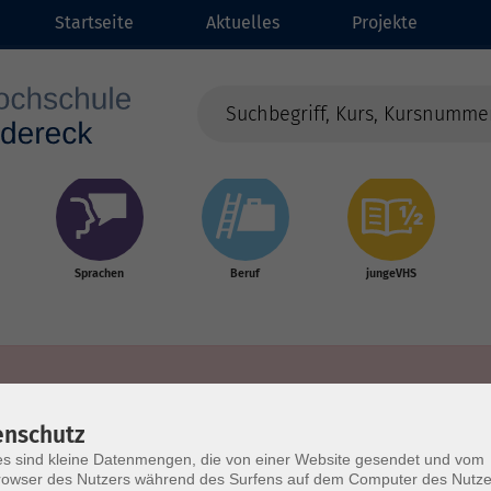
Startseite
Aktuelles
Projekte
Sprachen
Beruf
jungeVHS
enschutz
s sind kleine Datenmengen, die von einer Website gesendet und vom
owser des Nutzers während des Surfens auf dem Computer des Nutze