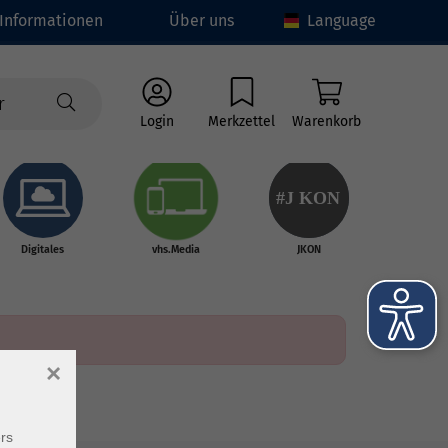
Informationen
Über uns
Language
Login
Merkzettel
Warenkorb
#J
K
ON
Digitales
vhs.Media
JKON
×
rs