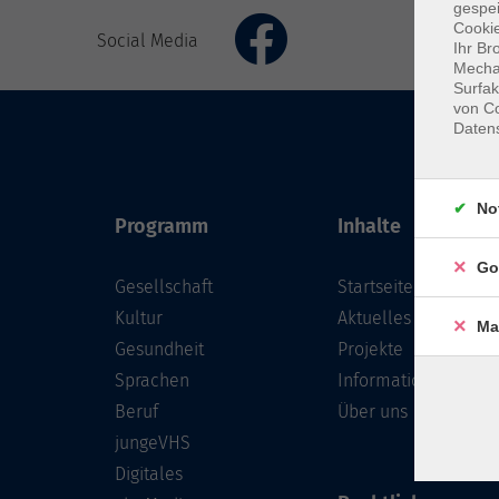
gespei
Cookie
Social Media
Ihr Br
Mechan
Surfak
von Co
Daten
No
Programm
Inhalte
Go
Gesellschaft
Startseite
Kultur
Aktuelles
Ma
Gesundheit
Projekte
Sprachen
Informationen
Beruf
Über uns
jungeVHS
Digitales