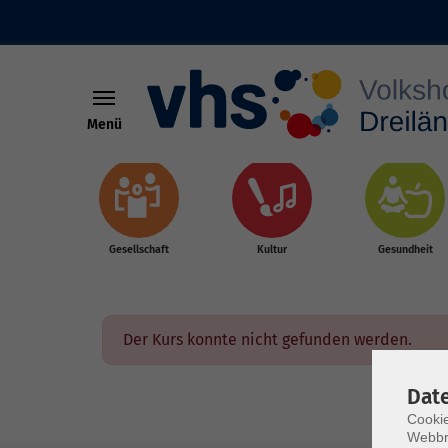
Menü
Skip to main content
Gesellschaft
Kultur
Gesundheit
Der Kurs konnte nicht gefunden werden.
Dat
Cookie
Webbr