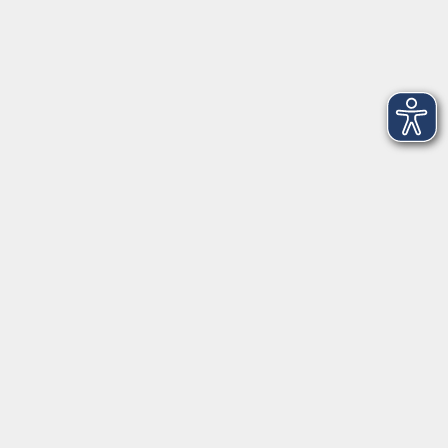
Dienstag
09:00 - 12:00 und 13:00 - 16:00 Uhr
Mittwoch
09:00 - 12:00 und 13:00 - 16:00 Uhr
Donnerstag
09:00 - 12:00 und 13:00 - 16:00 Uhr
Freitag
09:00 - 12:00 Uhr
Die Volkshochschule Dreiländereck wird mitfinanziert durch
Steuermittel auf der Grundlage des von den Abgeordneten des
Sächsischen Landtags beschlossenen Haushalts.