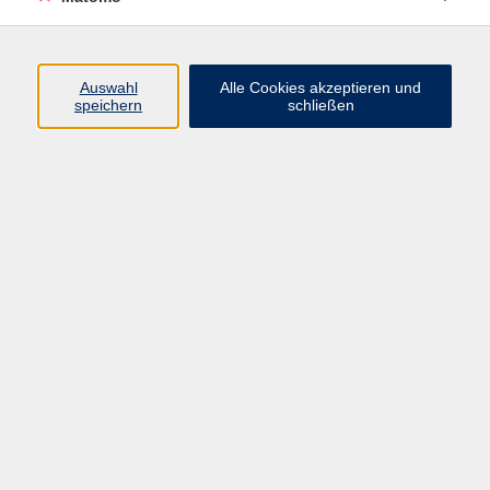
Programm
Auswahl
Alle Cookies akzeptieren und
speichern
schließen
Gesellschaft
Kultur
Gesundheit
Sprachen
Beruf
jungeVHS
Digitales
vhs.Media
JKON
Inhalte