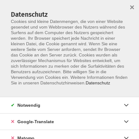
×
Datenschutz
Cookies sind kleine Datenmengen, die von einer Website
gesendet und vom Webbrowser des Nutzers während des
Surfens auf dem Computer des Nutzers gespeichert
Skip to main content
werden. Ihr Browser speichert jede Nachricht in einer
kleinen Datei, die Cookie genannt wird. Wenn Sie eine
weitere Seite vom Server anfordern, sendet Ihr Browser
Der Kurs konnte nicht gefunden werden.
das Cookie an den Server zurück. Cookies wurden als
zuverlässiger Mechanismus für Websites entwickelt, um
sich Informationen zu merken oder die Surfaktivitäten des
Benutzers aufzuzeichnen. Bitte willigen Sie in die
Verwendung von Cookies ein. Weitere Informationen finden
Impressum
Sie in unseren Datenschutzhinweisen.
Datenschutz
Datenschutzerklärung
AGB
Notwendig
Widerrufsbelehrung
Barrierefreiheit
Google-Translate
Widerruf
Matomo