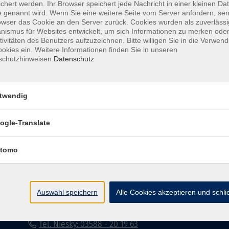
chert werden. Ihr Browser speichert jede Nachricht in einer kleinen Dat
 genannt wird. Wenn Sie eine weitere Seite vom Server anfordern, se
Impressum
Datenschutzerklärung
AG
owser das Cookie an den Server zurück. Cookies wurden als zuverlässi
ismus für Websites entwickelt, um sich Informationen zu merken oder
tivitäten des Benutzers aufzuzeichnen. Bitte willigen Sie in die Verwen
okies ein. Weitere Informationen finden Sie in unseren
schutzhinweisen.
Datenschutz
twendig
Volkshochschule Dreiländereck
ogle-Translate
Poststraße 8
02708 Löbau
tomo
info@vhs-dle.de
Tel. Löbau: 03585 - 41 77 442
Auswahl speichern
Alle Cookies akzeptieren und schl
Tel. Zittau: 03585 - 41 77 448
Tel. Görlitz: 03581 - 40 37 43
Tel. Niesky: 03588 - 20 19 63