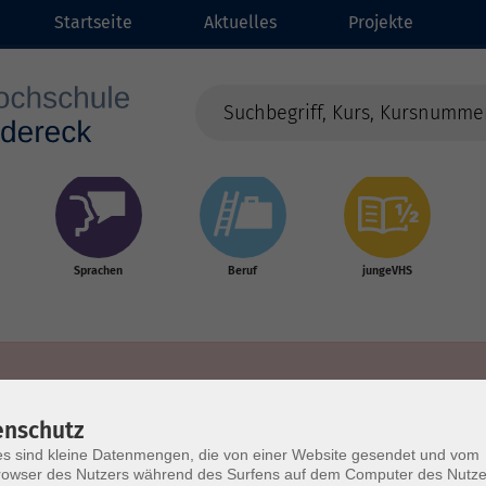
Startseite
Aktuelles
Projekte
Sprachen
Beruf
jungeVHS
enschutz
s sind kleine Datenmengen, die von einer Website gesendet und vom
owser des Nutzers während des Surfens auf dem Computer des Nutze