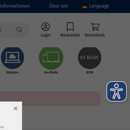
Informationen
Über uns
Language
Login
Merkzettel
Warenkorb
#J
K
ON
Digitales
vhs.Media
JKON
×
rs