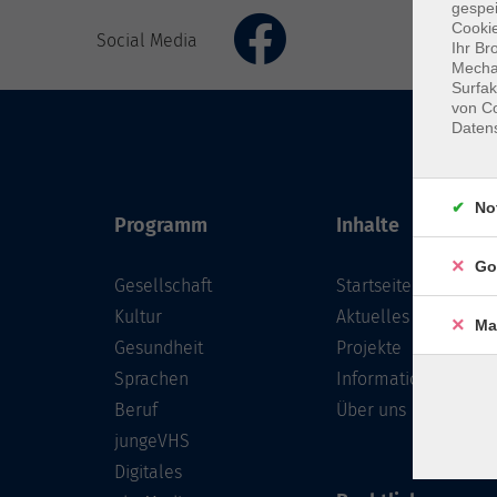
gespei
Cookie
Social Media
Ihr Br
Mechan
Surfak
von Co
Daten
No
Programm
Inhalte
Go
Gesellschaft
Startseite
Kultur
Aktuelles
Ma
Gesundheit
Projekte
Sprachen
Informationen
Beruf
Über uns
jungeVHS
Digitales