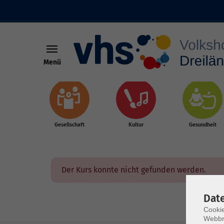
Menü
Skip to main content
Gesellschaft
Kultur
Gesundheit
Der Kurs konnte nicht gefunden werden.
Dat
Cookie
Webbr