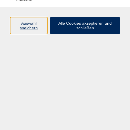
Programm
Auswahl
Alle Cookies akzeptieren und
speichern
schließen
Gesellschaft
Kultur
Gesundheit
Sprachen
Beruf
jungeVHS
Digitales
vhs.Media
JKON
Inhalte