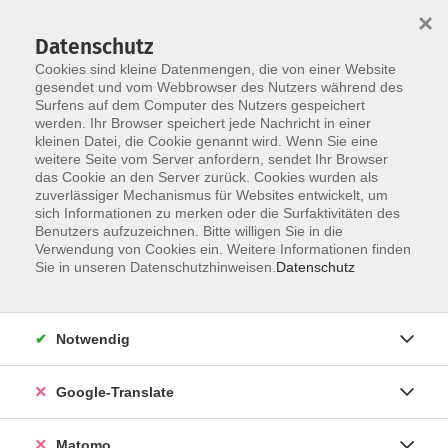
×
Datenschutz
Cookies sind kleine Datenmengen, die von einer Website
gesendet und vom Webbrowser des Nutzers während des
Surfens auf dem Computer des Nutzers gespeichert
Skip to main content
werden. Ihr Browser speichert jede Nachricht in einer
kleinen Datei, die Cookie genannt wird. Wenn Sie eine
weitere Seite vom Server anfordern, sendet Ihr Browser
Der Kurs konnte nicht gefunden werden.
das Cookie an den Server zurück. Cookies wurden als
zuverlässiger Mechanismus für Websites entwickelt, um
sich Informationen zu merken oder die Surfaktivitäten des
Benutzers aufzuzeichnen. Bitte willigen Sie in die
Verwendung von Cookies ein. Weitere Informationen finden
Impressum
Sie in unseren Datenschutzhinweisen.
Datenschutz
Datenschutzerklärung
AGB
Notwendig
Widerrufsbelehrung
Barrierefreiheit
Google-Translate
Widerruf
Matomo