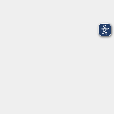
Dienstag
09:00 - 12:00 und 13:00 - 16:00 Uhr
Mittwoch
09:00 - 12:00 und 13:00 - 16:00 Uhr
Donnerstag
09:00 - 12:00 und 13:00 - 16:00 Uhr
Freitag
09:00 - 12:00 Uhr
Die Volkshochschule Dreiländereck wird mitfinanziert durch
Steuermittel auf der Grundlage des von den Abgeordneten des
Sächsischen Landtags beschlossenen Haushalts.