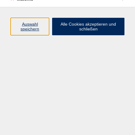
Programm
Auswahl
Alle Cookies akzeptieren und
speichern
schließen
Gesellschaft
Kultur
Gesundheit
Sprachen
Beruf
jungeVHS
Digitales
vhs.Media
JKON
Inhalte