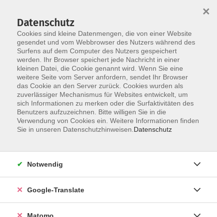
×
Datenschutz
Cookies sind kleine Datenmengen, die von einer Website
gesendet und vom Webbrowser des Nutzers während des
Surfens auf dem Computer des Nutzers gespeichert
Skip to main content
werden. Ihr Browser speichert jede Nachricht in einer
kleinen Datei, die Cookie genannt wird. Wenn Sie eine
weitere Seite vom Server anfordern, sendet Ihr Browser
Der Kurs konnte nicht gefunden werden.
das Cookie an den Server zurück. Cookies wurden als
zuverlässiger Mechanismus für Websites entwickelt, um
sich Informationen zu merken oder die Surfaktivitäten des
Benutzers aufzuzeichnen. Bitte willigen Sie in die
Verwendung von Cookies ein. Weitere Informationen finden
Impressum
Sie in unseren Datenschutzhinweisen.
Datenschutz
Datenschutzerklärung
AGB
Notwendig
Widerrufsbelehrung
Barrierefreiheit
Google-Translate
Widerruf
Matomo