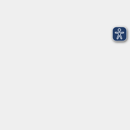
Dienstag
09:00 - 12:00 und 13:00 - 16:00 Uhr
Mittwoch
09:00 - 12:00 und 13:00 - 16:00 Uhr
Donnerstag
09:00 - 12:00 und 13:00 - 16:00 Uhr
Freitag
09:00 - 12:00 Uhr
Die Volkshochschule Dreiländereck wird mitfinanziert durch
Steuermittel auf der Grundlage des von den Abgeordneten des
Sächsischen Landtags beschlossenen Haushalts.