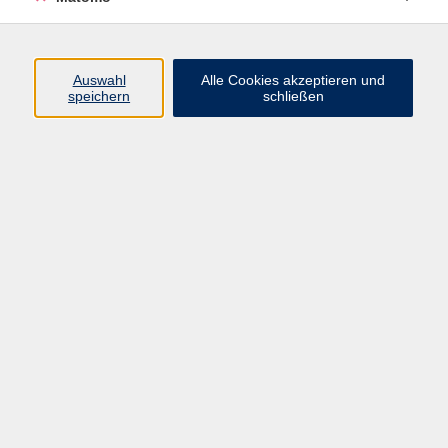
Programm
Auswahl
Alle Cookies akzeptieren und
speichern
schließen
Gesellschaft
Kultur
Gesundheit
Sprachen
Beruf
jungeVHS
Digitales
vhs.Media
JKON
Inhalte