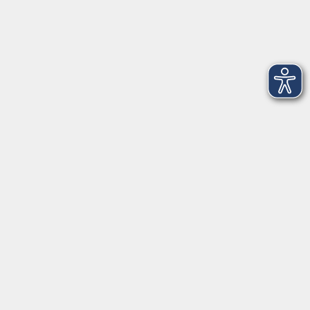
Dienstag
09:00 - 12:00 und 13:00 - 16:00 Uhr
Mittwoch
09:00 - 12:00 und 13:00 - 16:00 Uhr
Donnerstag
09:00 - 12:00 und 13:00 - 16:00 Uhr
Freitag
09:00 - 12:00 Uhr
Die Volkshochschule Dreiländereck wird mitfinanziert durch
Steuermittel auf der Grundlage des von den Abgeordneten des
Sächsischen Landtags beschlossenen Haushalts.