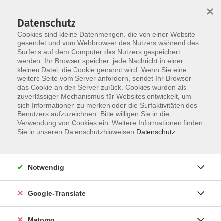
×
Datenschutz
Cookies sind kleine Datenmengen, die von einer Website
gesendet und vom Webbrowser des Nutzers während des
Surfens auf dem Computer des Nutzers gespeichert
Skip to main content
werden. Ihr Browser speichert jede Nachricht in einer
kleinen Datei, die Cookie genannt wird. Wenn Sie eine
weitere Seite vom Server anfordern, sendet Ihr Browser
Der Kurs konnte nicht gefunden werden.
das Cookie an den Server zurück. Cookies wurden als
zuverlässiger Mechanismus für Websites entwickelt, um
sich Informationen zu merken oder die Surfaktivitäten des
Benutzers aufzuzeichnen. Bitte willigen Sie in die
Verwendung von Cookies ein. Weitere Informationen finden
Impressum
Sie in unseren Datenschutzhinweisen.
Datenschutz
Datenschutzerklärung
AGB
Notwendig
Widerrufsbelehrung
Barrierefreiheit
Google-Translate
Widerruf
Matomo